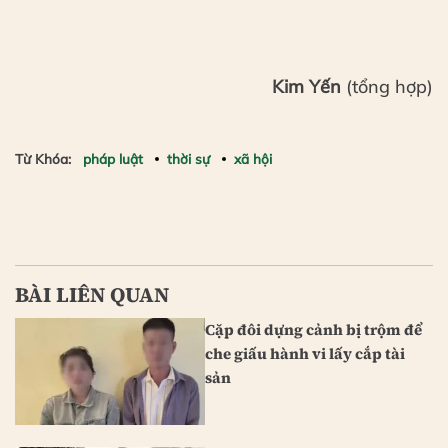
Kim Yến
(tổng hợp)
Từ Khóa:
pháp luật
thời sự
xã hội
BÀI LIÊN QUAN
Cặp đôi dựng cảnh bị trộm để
che giấu hành vi lấy cắp tài
sản