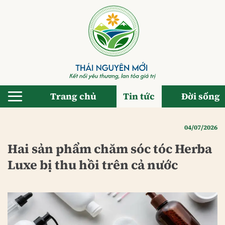
Bỏ
qua
nội
dung
Trang chủ
Tin tức
Đời sống
04/07/2026
Hai sản phẩm chăm sóc tóc Herba
Luxe bị thu hồi trên cả nước