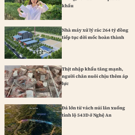
khấu
Nhà máy xử lý rác 264 tỷ đồng
tiếp tục dời mốc hoàn thành
Thịt nhập khẩu tăng mạnh,
người chăn nuôi chịu thêm áp
lực
Đá lớn từ vách núi lăn xuống
tỉnh lộ 543D ở Nghệ An