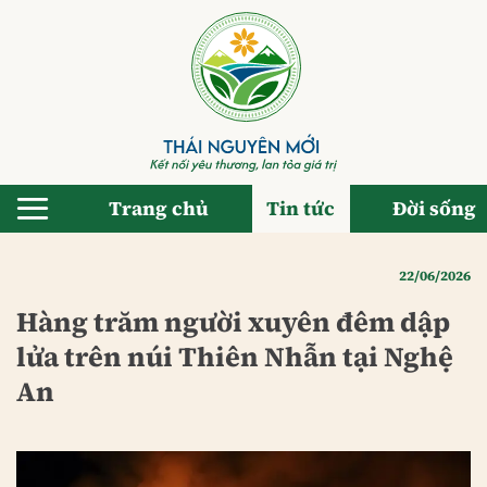
Bỏ
qua
nội
dung
Trang chủ
Tin tức
Đời sống
22/06/2026
Hàng trăm người xuyên đêm dập
lửa trên núi Thiên Nhẫn tại Nghệ
An