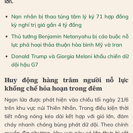
lớn.
Nạn nhân bị thao túng tâm lý ký 71 hợp đồng
kỳ nghỉ trị giá gần 4 tỷ đồng
Thủ tướng Benjamin Netanyahu bị cáo buộc nỗ
lực phá hoại thỏa thuận hòa bình Mỹ và Iran
Donald Trump và Giorgia Meloni khẩu chiến dữ
dội hậu G7
Huy động hàng trăm người nỗ lực
khống chế hỏa hoạn trong đêm
Ngọn lửa được phát hiện vào chiều tối ngày 21/6
trên khu vực núi Thiên Nhẫn. Trong điều kiện thời
tiết nắng nóng kéo dài kết hợp với gió lớn, đám
cháy nhanh chóng bùng phát dữ dội. Theo chính
quyền địa phương, khu vực này có lớp thực bì rất