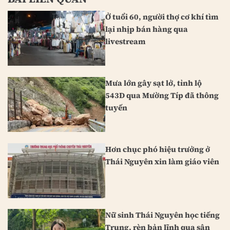
Ở tuổi 60, người thợ cơ khí tìm
lại nhịp bán hàng qua
livestream
Mưa lớn gây sạt lở, tỉnh lộ
543D qua Mường Típ đã thông
tuyến
Hơn chục phó hiệu trưởng ở
Thái Nguyên xin làm giáo viên
Nữ sinh Thái Nguyên học tiếng
Trung, rèn bản lĩnh qua sân