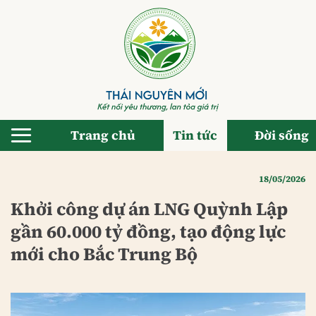
Bỏ
qua
nội
dung
Trang chủ
Tin tức
Đời sống
18/05/2026
Khởi công dự án LNG Quỳnh Lập
gần 60.000 tỷ đồng, tạo động lực
mới cho Bắc Trung Bộ