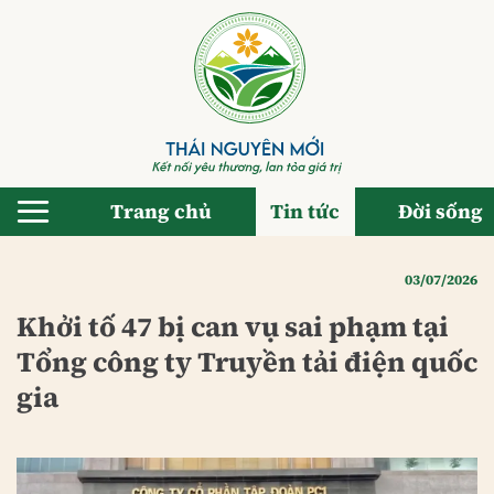
Bỏ
qua
nội
dung
Trang chủ
Tin tức
Đời sống
03/07/2026
Khởi tố 47 bị can vụ sai phạm tại
Tổng công ty Truyền tải điện quốc
gia