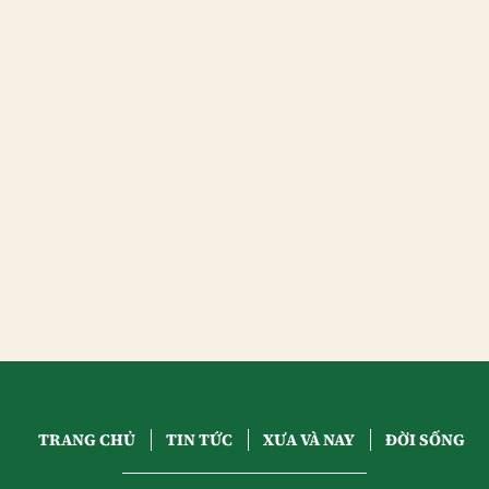
TRANG CHỦ
TIN TỨC
XƯA VÀ NAY
ĐỜI SỐNG