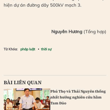
hiện dự án đường dây 500kV mạch 3.
Nguyên Hương
(Tổng hợp)
Từ Khóa:
pháp luật
thời sự
BÀI LIÊN QUAN
Phú Thọ và Thái Nguyên thống
nhất hướng nghiên cứu hầm
Tam Đảo