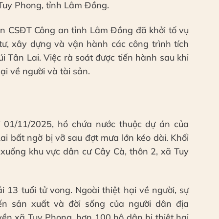
 Tuy Phong, tỉnh Lâm Đồng.
an CSĐT Công an tỉnh Lâm Đồng đã khởi tố vụ
tư, xây dựng và vận hành các công trình tích
i Tân Lai. Việc rà soát được tiến hành sau khi
ại về người và tài sản.
i 01/11/2025, hồ chứa nước thuộc dự án của
Lai bất ngờ bị vỡ sau đợt mưa lớn kéo dài. Khối
 xuống khu vực dân cư Cây Cà, thôn 2, xã Tuy
 13 tuổi tử vong. Ngoài thiệt hại về người, sự
n sản xuất và đời sống của người dân địa
ền xã Tuy Phong, hơn 100 hộ dân bị thiệt hại