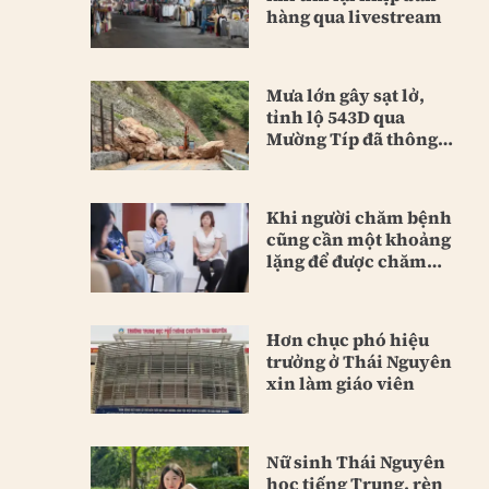
hàng qua livestream
Mưa lớn gây sạt lở,
tỉnh lộ 543D qua
Mường Típ đã thông
tuyến
Khi người chăm bệnh
cũng cần một khoảng
lặng để được chăm
sóc
Hơn chục phó hiệu
trưởng ở Thái Nguyên
xin làm giáo viên
Nữ sinh Thái Nguyên
học tiếng Trung, rèn