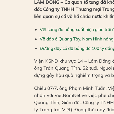
LÂM ĐỒNG – Cơ quan tố tụng đã khởi
đốc Công ty TNHH Thương mại Trang 
liên quan sự cố vỡ hồ chứa nước khiến
Vệt sáng đỏ hồng xuất hiện giữa trời
Vỡ đập ở Quảng Tây, Nam Ninh nâng 
Đường dây cá độ bóng đá 100 tỷ đồng b
Viện KSND khu vực 14 – Lâm Đồng đã
ông Trần Quang Tính, 52 tuổi. Người 
dựng gây hậu quả nghiêm trọng và bị 
Chiều 07/7, ông Phạm Minh Tuấn, Vi
nhận với VietNamNet về việc phê chu
Quang Tính, Giám đốc Công ty TNHH 
ty Trang trại Việt). Động thái này đượ