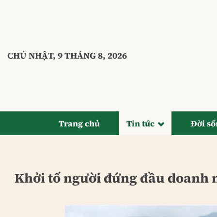
Bỏ
qua
nội
dung
CHỦ NHẬT, 9 THÁNG 8, 2026
Trang chủ
Tin tức
Đời s
Khởi tố người đứng đầu doanh n