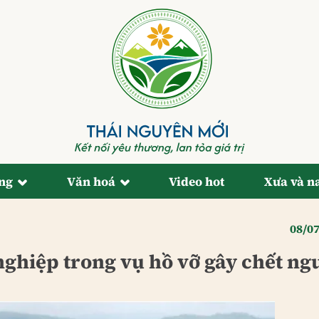
ống
Văn hoá
Video hot
Xưa và n
08/0
ghiệp trong vụ hồ vỡ gây chết ng