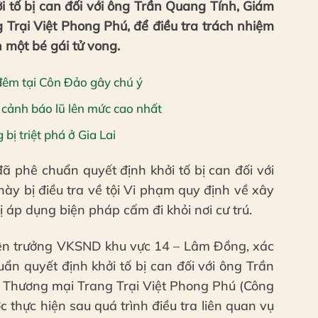
 tố bị can đối với ông Trần Quang Tính, Giám
Trại Việt Phong Phú, để điều tra trách nhiệm
 một bé gái tử vong.
 đêm tại Côn Đảo gây chú ý
cảnh báo lũ lên mức cao nhất
ị triệt phá ở Gia Lai
 phê chuẩn quyết định khởi tố bị can đối với
này bị điều tra về tội Vi phạm quy định về xây
áp dụng biện pháp cấm đi khỏi nơi cư trú.
ện trưởng VKSND khu vực 14 – Lâm Đồng, xác
ẩn quyết định khởi tố bị can đối với ông Trần
Thương mại Trang Trại Việt Phong Phú (Công
c thực hiện sau quá trình điều tra liên quan vụ