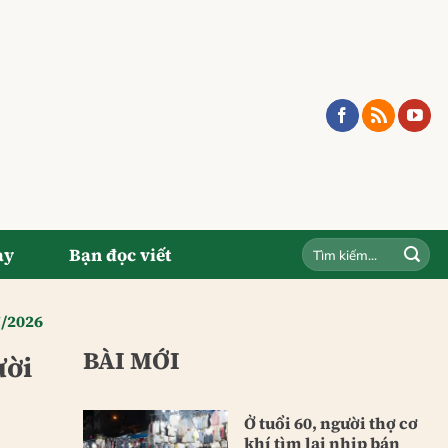
ay
Bạn đọc viết
7/2026
BÀI MỚI
ười
Ở tuổi 60, người thợ cơ
khí tìm lại nhịp bán