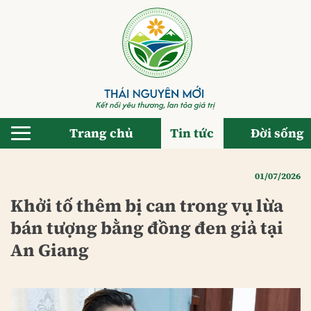
Bỏ
qua
nội
dung
Trang chủ
Tin tức
Đời sống
01/07/2026
Khởi tố thêm bị can trong vụ lừa
bán tượng bằng đồng đen giả tại
An Giang