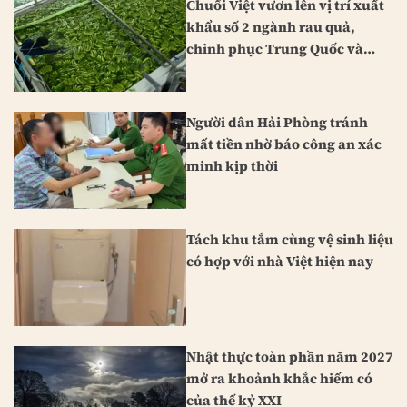
Chuối Việt vươn lên vị trí xuất
khẩu số 2 ngành rau quả,
chinh phục Trung Quốc và
Nhật Bản
Người dân Hải Phòng tránh
mất tiền nhờ báo công an xác
minh kịp thời
Tách khu tắm cùng vệ sinh liệu
có hợp với nhà Việt hiện nay
Nhật thực toàn phần năm 2027
mở ra khoảnh khắc hiếm có
của thế kỷ XXI