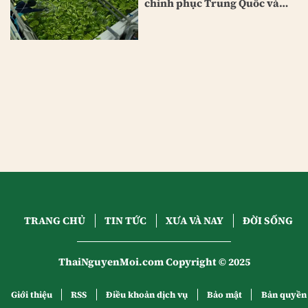
chinh phục Trung Quốc và
Nhật Bản
TRANG CHỦ
TIN TỨC
XƯA VÀ NAY
ĐỜI SỐNG
ThaiNguyenMoi.com Copyright © 2025
Giới thiệu
RSS
Điều khoản dịch vụ
Bảo mật
Bản quyền