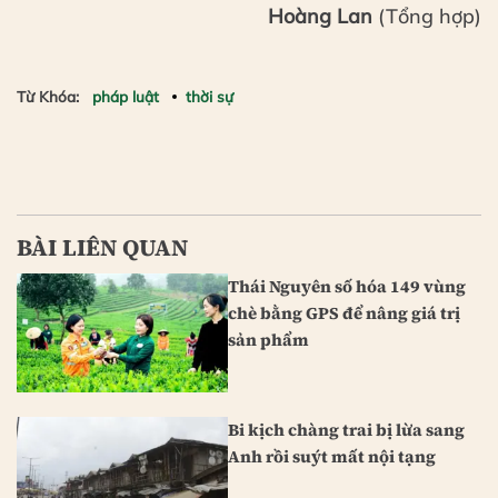
Hoàng Lan
(Tổng hợp)
Từ Khóa:
pháp luật
thời sự
BÀI LIÊN QUAN
Thái Nguyên số hóa 149 vùng
chè bằng GPS để nâng giá trị
sản phẩm
Bi kịch chàng trai bị lừa sang
Anh rồi suýt mất nội tạng