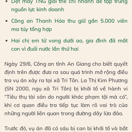
Dệt may TNG giải thể chi nhánh để tập trung
nguồn lực kinh doanh
Công an Thanh Hóa thu giữ gần 5.000 viên
ma túy tổng hợp
Hai chị em tử vong dưới ao, gia đình đã mất
con vì đuối nước lần thứ hai
Ngày 29/6, Công an tỉnh An Giang cho biết quyết
định trên được đưa ra sau quá trình mở rộng điều
tra vụ án xảy ra tại xã Tri Tôn. La Thị Kim Phương
(SN 2000, ngụ xã Tri Tôn) bị khởi tố về hành vi
“Tiêu thụ tài sản do người khác phạm tội mà có”,
khi cơ quan điều tra tiếp tục làm rõ vai trò của
những người liên quan trong đường dây lừa đảo.
Trước đó, vụ án đã có sáu bị can bị khởi tố và bắt