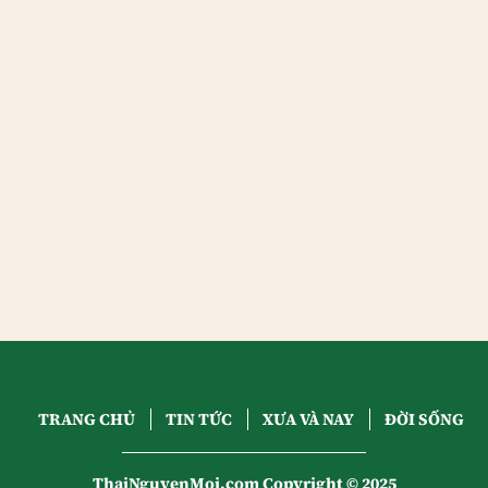
TRANG CHỦ
TIN TỨC
XƯA VÀ NAY
ĐỜI SỐNG
ThaiNguyenMoi.com Copyright © 2025