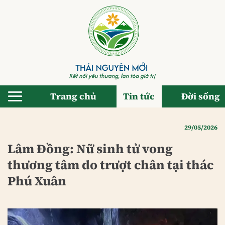
Bỏ
qua
nội
dung
Trang chủ
Tin tức
Đời sống
29/05/2026
Lâm Đồng: Nữ sinh tử vong
thương tâm do trượt chân tại thác
Phú Xuân