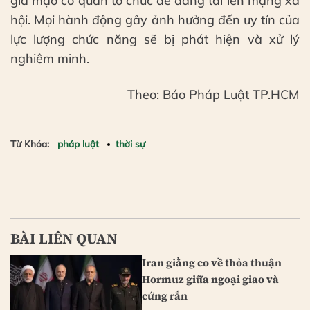
giả mạo cơ quan tổ chức để đăng tải lên mạng xã
hội. Mọi hành động gây ảnh hưởng đến uy tín của
lực lượng chức năng sẽ bị phát hiện và xử lý
nghiêm minh.
Theo: Báo Pháp Luật TP.HCM
Từ Khóa:
pháp luật
thời sự
BÀI LIÊN QUAN
Iran giằng co về thỏa thuận
Hormuz giữa ngoại giao và
cứng rắn