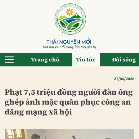
Bỏ
qua
nội
dung
Trang chủ
Tin tức
Đời sống
27/05/2026
Phạt 7,5 triệu đồng người đàn ông
ghép ảnh mặc quân phục công an
đăng mạng xã hội