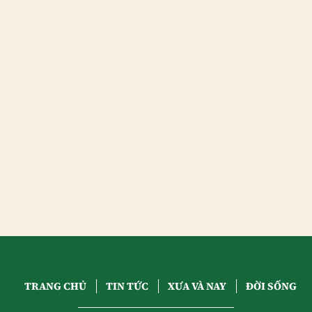
TRANG CHỦ
TIN TỨC
XƯA VÀ NAY
ĐỜI SỐNG