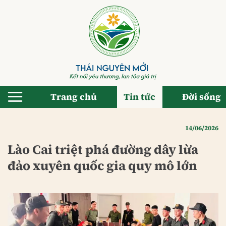
Bỏ
qua
nội
dung
Trang chủ
Tin tức
Đời sống
14/06/2026
Lào Cai triệt phá đường dây lừa
đảo xuyên quốc gia quy mô lớn