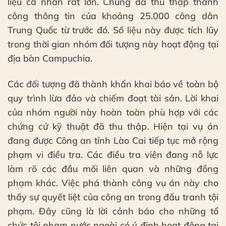
liệu cá nhân rất lớn. Chúng đã thu thập thành
công thông tin của khoảng 25.000 công dân
Trung Quốc từ trước đó. Số liệu này được tích lũy
trong thời gian nhóm đối tượng này hoạt động tại
địa bàn Campuchia.
Các đối tượng đã thành khẩn khai báo về toàn bộ
quy trình lừa đảo và chiếm đoạt tài sản. Lời khai
của nhóm người này hoàn toàn phù hợp với các
chứng cứ kỹ thuật đã thu thập. Hiện tại vụ án
đang được Công an tỉnh Lào Cai tiếp tục mở rộng
phạm vi điều tra. Các điều tra viên đang nỗ lực
làm rõ các đầu mối liên quan và những đồng
phạm khác. Việc phá thành công vụ án này cho
thấy sự quyết liệt của công an trong đấu tranh tội
phạm. Đây cũng là lời cảnh báo cho những tổ
chức tội phạm nước ngoài có ý định hoạt động tại