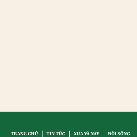
TRANG CHỦ
TIN TỨC
XƯA VÀ NAY
ĐỜI SỐNG