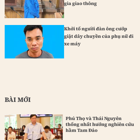
gia giao thông
Khởi tố người đàn ông cướp
giật dây chuyền của phụ nữ đi
xe máy
BÀI MỚI
Phú Thọ và Thái Nguyên
thống nhất hướng nghiên cứu
hầm Tam Đảo