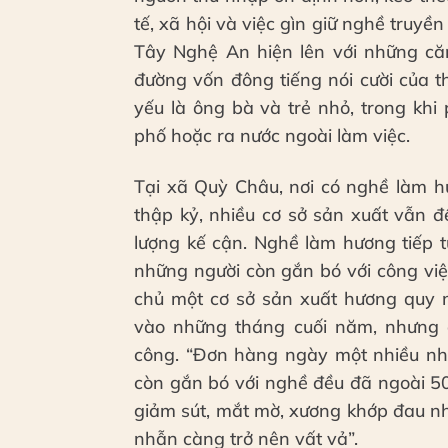
tế, xã hội và việc gìn giữ nghề truyề
Tây Nghệ An hiện lên với những c
đường vốn đông tiếng nói cười của th
yếu là ông bà và trẻ nhỏ, trong khi
phố hoặc ra nước ngoài làm việc.
Tại xã Quỳ Châu, nơi có nghề làm h
thập kỷ, nhiều cơ sở sản xuất vẫn 
lượng kế cận. Nghề làm hương tiếp 
những người còn gắn bó với công việc
chủ một cơ sở sản xuất hương quy m
vào những tháng cuối năm, nhưng đi
công. “Đơn hàng ngày một nhiều như
còn gắn bó với nghề đều đã ngoài 50 
giảm sút, mắt mờ, xương khớp đau nhứ
nhẫn càng trở nên vất vả”.