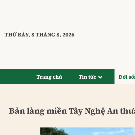
Bỏ
qua
nội
dung
THỨ BẢY, 8 THÁNG 8, 2026
Trang chủ
Tin tức
Đời s
Bản làng miền Tây Nghệ An thưa