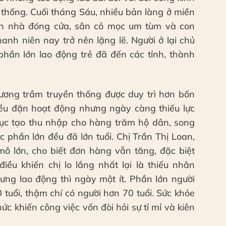
n thống. Cuối tháng Sáu, nhiều bản làng ở miền
ăn nhà đóng cửa, sân cỏ mọc um tùm và con
anh niên nay trở nên lặng lẽ. Người ở lại chủ
 phần lớn lao động trẻ đã đến các tỉnh, thành
ương trầm truyền thống được duy trì hơn bốn
đều đặn hoạt động nhưng ngày càng thiếu lực
tục tạo thu nhập cho hàng trăm hộ dân, song
 phần lớn đều đã lớn tuổi. Chị Trần Thị Loan,
ô lớn, cho biết đơn hàng vẫn tăng, đặc biệt
ều khiến chị lo lắng nhất lại là thiếu nhân
ng lao động thì ngày một ít. Phần lớn người
tuổi, thậm chí có người hơn 70 tuổi. Sức khỏe
c khiến công việc vốn đòi hỏi sự tỉ mỉ và kiên