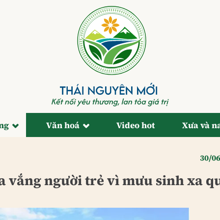
ống
Văn hoá
Video hot
Xưa và n
30/0
 vắng người trẻ vì mưu sinh xa q