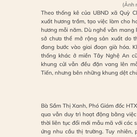
(Ảnh 
Theo thống kê của UBND xã Quỳ Ch
xuất hương trầm, tạo việc làm cho h
hương mỗi năm. Dù nghề vẫn mang lạ
sở chưa thể mở rộng sản xuất do thi
đang bước vào giai đoạn già hóa. K
thống khác ở miền Tây Nghệ An cũn
khung cửi vẫn đều đặn vang lên m
Tiến, nhưng bên những khung dệt chủ
Bà Sầm Thị Xanh, Phó Giám đốc HTX 
qua vẫn duy trì hoạt động bằng việ
thời liên tục đổi mới mẫu mã với các 
ứng nhu cầu thị trường. Tuy nhiên,