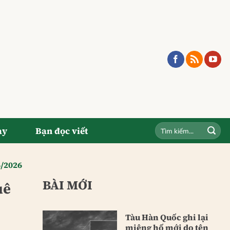
ay
Bạn đọc viết
6/2026
BÀI MỚI
uê
Tàu Hàn Quốc ghi lại
miệng hố mới do tên