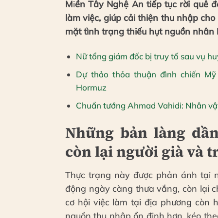
M
i
ền Tây Nghệ An tiếp tục rời quê đ
làm việc, giúp cải thiện thu nhập ch
mặt tình trạng thiếu hụt nguồn nhân l
Nữ tổng giám đốc bị truy tố sau vụ hu
Dự thảo thỏa thuận đình chiến Mỹ 
Hormuz
Chuẩn tướng Ahmad Vahidi: Nhân vật 
Những bản làng dần
còn lại người già và t
Thực trạng này được phản ánh tại n
động ngày càng thưa vắng, còn lại ch
cơ hội việc làm tại địa phương còn 
nguồn thu nhập ổn định hơn, kéo theo