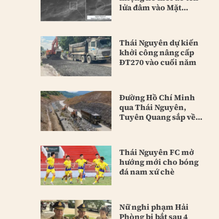
lửa đâm vào Mặt
Trăng
Thái Nguyên dự kiến
khởi công nâng cấp
ĐT270 vào cuối năm
Đường Hồ Chí Minh
qua Thái Nguyên,
Tuyên Quang sắp về
đích
Thái Nguyên FC mở
hướng mới cho bóng
đá nam xứ chè
Nữ nghi phạm Hải
Phòng bị bắt sau 4