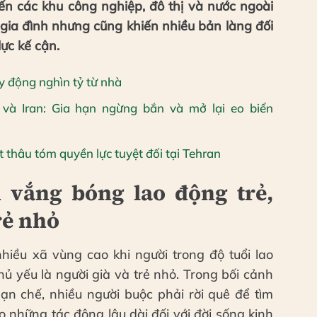
ến các khu công nghiệp, đô thị và nước ngoài
o gia đình nhưng cũng khiến nhiều bản làng đối
ực kế cận.
y động nghìn tỷ từ nhà
và Iran: Gia hạn ngừng bắn và mở lại eo biển
thâu tóm quyền lực tuyệt đối tại Tehran
 vắng bóng lao động trẻ,
rẻ nhỏ
hiều xã vùng cao khi người trong độ tuổi lao
ủ yếu là người già và trẻ nhỏ. Trong bối cảnh
hạn chế, nhiều người buộc phải rời quê để tìm
 những tác động lâu dài đối với đời sống kinh