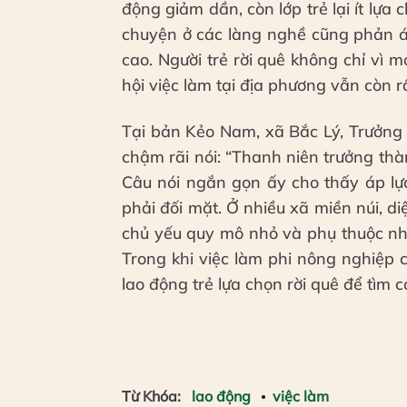
động giảm dần, còn lớp trẻ lại ít lự
chuyện ở các làng nghề cũng phản á
cao. Người trẻ rời quê không chỉ vì
hội việc làm tại địa phương vẫn còn r
Tại bản Kẻo Nam, xã Bắc Lý, Trưởng
chậm rãi nói: “Thanh niên trưởng thàn
Câu nói ngắn gọn ấy cho thấy áp lự
phải đối mặt. Ở nhiều xã miền núi, d
chủ yếu quy mô nhỏ và phụ thuộc nhiề
Trong khi việc làm phi nông nghiệp 
lao động trẻ lựa chọn rời quê để tìm c
Từ Khóa:
lao động
việc làm