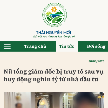
Bỏ
qua
nội
dung
Trang chủ
Tin tức
Đời sống
30/06/2026
Nữ tổng giám đốc bị truy tố sau vụ
huy động nghìn tỷ từ nhà đầu tư