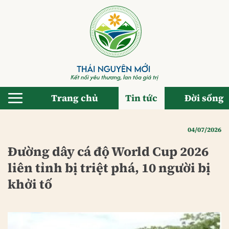
Bỏ
qua
nội
dung
Trang chủ
Tin tức
Đời sống
04/07/2026
Đường dây cá độ World Cup 2026
liên tỉnh bị triệt phá, 10 người bị
khởi tố