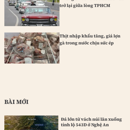
trở lại giữa lòng TPHCM
Thịt nhập khẩu tăng, giá lợn
gà trong nước chịu sức ép
BÀI MỚI
Đá lớn từ vách núi lăn xuống
tỉnh lộ 543D ở Nghệ An