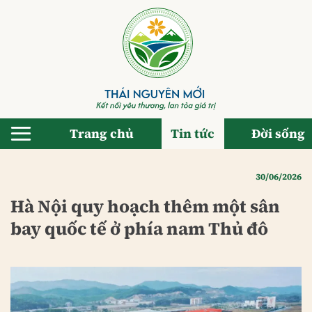
Bỏ
qua
nội
dung
Trang chủ
Tin tức
Đời sống
30/06/2026
Hà Nội quy hoạch thêm một sân
bay quốc tế ở phía nam Thủ đô