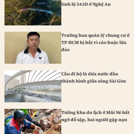
tỉnh lộ 543D ở Nghệ An
Trưởng ban quản lý chung cư ở
TP HCM bị bắt vì cáo buộc lừa
đảo
Cầu đi bộ lá dừa nước dần
thành hình giữa sông Sài Gòn
Tường khu du lịch ở Mũi Né bất
ngờ đổ sập, hai người gặp nạn