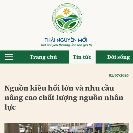
Bỏ
qua
nội
dung
Trang chủ
Tin tức
Đời sống
01/07/2026
Nguồn kiều hối lớn và nhu cầu
nâng cao chất lượng nguồn nhân
lực