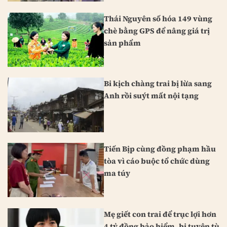
Thái Nguyên số hóa 149 vùng
chè bằng GPS để nâng giá trị
sản phẩm
Bi kịch chàng trai bị lừa sang
Anh rồi suýt mất nội tạng
Tiến Bịp cùng đồng phạm hầu
tòa vì cáo buộc tổ chức dùng
ma túy
Mẹ giết con trai để trục lợi hơn
4 tỷ đồng bảo hiểm, bị tuyên tù