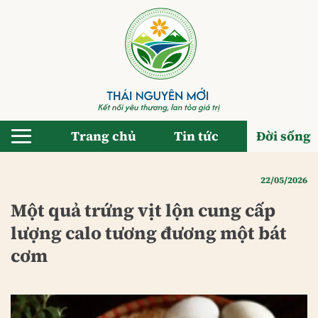
Bỏ
qua
nội
dung
Trang chủ
Tin tức
Đời sống
22/05/2026
Một quả trứng vịt lộn cung cấp
lượng calo tương đương một bát
cơm