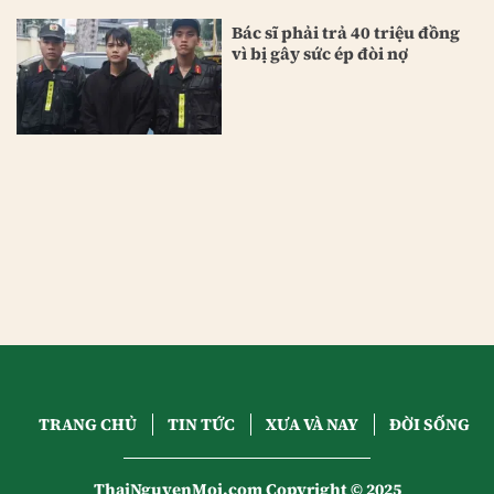
Bác sĩ phải trả 40 triệu đồng
vì bị gây sức ép đòi nợ
TRANG CHỦ
TIN TỨC
XƯA VÀ NAY
ĐỜI SỐNG
ThaiNguyenMoi.com Copyright © 2025