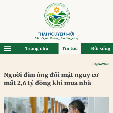
Bỏ
qua
nội
dung
Trang chủ
Tin tức
Đời sống
03/06/2026
Người đàn ông đối mặt nguy cơ
mất 2,6 tỷ đồng khi mua nhà