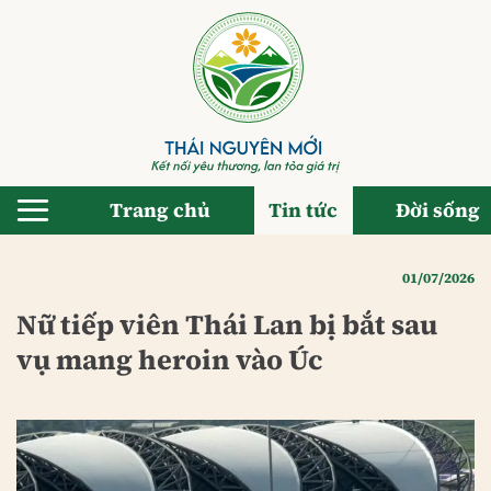
Bỏ
qua
nội
dung
Trang chủ
Tin tức
Đời sống
01/07/2026
Nữ tiếp viên Thái Lan bị bắt sau
vụ mang heroin vào Úc