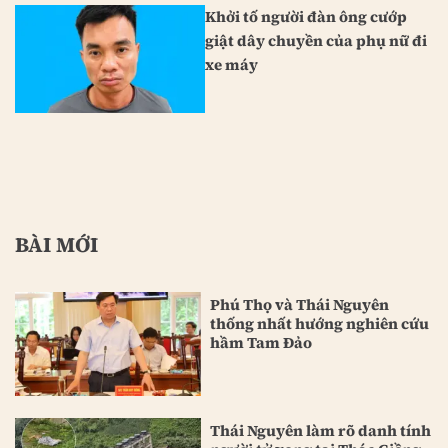
Khởi tố người đàn ông cướp
giật dây chuyền của phụ nữ đi
xe máy
BÀI MỚI
Phú Thọ và Thái Nguyên
thống nhất hướng nghiên cứu
hầm Tam Đảo
Thái Nguyên làm rõ danh tính