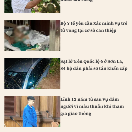
Bộ Y tế yêu cầu xác minh vụ trẻ
tử vong tại cơ sở can thiệp
Sạt lở trên Quốc lộ 6 ở Sơn La,
84 hộ dân phải sơ tán khẩn cấp
Lĩnh 12 năm tù sau vụ đâm
người vì mâu thuẫn khi tham
gia giao thông