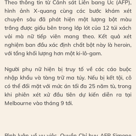
Theo thông tin từ Cảnh sát Liên bang Úc (AFP),
hình ảnh X-quang cùng các bước khám xét
chuyên sâu đã phát hiện một lượng bột màu
trắng được giấu bên trong lớp lót của 12 túi xách
vải mà nữ tiếp viên mang theo. Kết quả xét
nghiệm ban đầu xác định chất bột này là heroin,
với tổng khối lượng hơn một ki-lô-gam.
Người phụ nữ hiện bị truy tố về các cáo buộc
nhập khẩu và tàng trữ ma túy. Nếu bị kết tội, cô
có thể đối mặt với mức án tối đa 25 năm tù, trong
khi phiên xét xử đầu tiên dự kiến diễn ra tại
Melbourne vào tháng 9 tới.
Bình luận về vụ việc, Quyền Chỉ huy AFP Simone