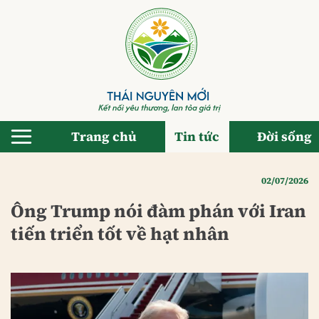
Bỏ
qua
nội
dung
Trang chủ
Tin tức
Đời sống
02/07/2026
Ông Trump nói đàm phán với Iran
tiến triển tốt về hạt nhân