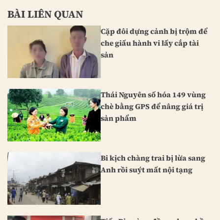
BÀI LIÊN QUAN
Cặp đôi dựng cảnh bị trộm để
che giấu hành vi lấy cắp tài
sản
Thái Nguyên số hóa 149 vùng
chè bằng GPS để nâng giá trị
sản phẩm
Bi kịch chàng trai bị lừa sang
Anh rồi suýt mất nội tạng