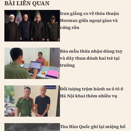
BÀI LIÊN QUAN
Iran giằng co về thỏa thuận
Hormuz giữa ngoại giao và
cứng rắn
Bảo mẫu thừa nhận dùng tay
và dây thun đánh hai trẻ tại
trường
Đối tượng trộm bánh xe ô tô ở
Hà Nội khai thêm nhiều vụ
Tàu Hàn Quốc ghi lại miệng hố