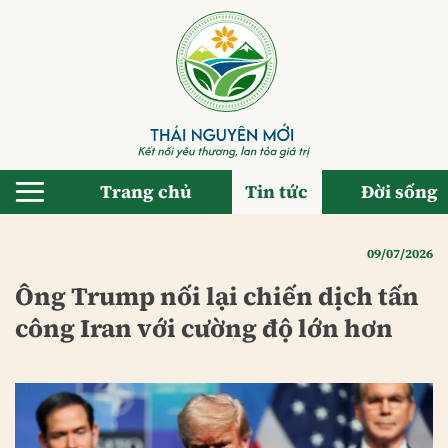
Bỏ
qua
nội
dung
Trang chủ
Tin tức
Đời sống
09/07/2026
Ông Trump nối lại chiến dịch tấn
công Iran với cường độ lớn hơn