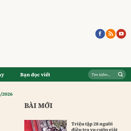
ay
Bạn đọc viết
6/2026
BÀI MỚI
Triệu tập 28 người
điều tra vụ cướp giật