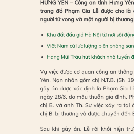
HƯNG YÊN – Công an tỉnh Hưng Yên đ
trong đó Phạm Gia Lễ được cho là 
người tử vong và một người bị thương
Khu đất đấu giá Hà Nội từ nơi sôi độ
Việt Nam cử lực lượng biên phòng sa
Hang Mũi Trâu hút khách nhờ tuyến 
Vụ việc được cơ quan công an thông 
Yên. Nạn nhân gồm chị N.T.B. (SN 19
gây án được xác định là Phạm Gia L
ngày 28/6, do mâu thuẫn gia đình, 
chị B. và anh Th. Sự việc xảy ra tại
chị B. bị thương và được chuyển đến 
Sau khi gây án, Lễ rời khỏi hiện t