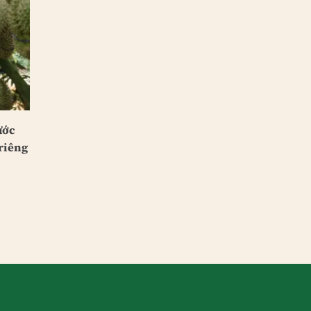
ước
riêng