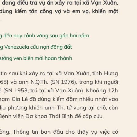
ang điều tra vụ án xảy ra tại xã Vạn Xuân,
dùng kiếm tấn công vợ và em vợ, khiến một
.
ng đến nay cảnh vắng sau gần hai năm
ng Venezuela cứu nạn động đất
đường ven biển mới hoàn thành
tin sau khi xảy ra tại xã Vạn Xuân, tỉnh Hưng
68) và anh N.Q.Th. (SN 1976), trong khi người
ễ (SN 1953, trú tại xã Vạn Xuân). Khoảng 12h
Phạm Gia Lễ đã dùng kiếm đâm nhiều nhát vào
 địa phương khiến anh Th. tử vong tại chỗ, còn
Bệnh viện Đa khoa Thái Bình để cấp cứu.
rường. Thông tin ban đầu cho thấy vụ việc có