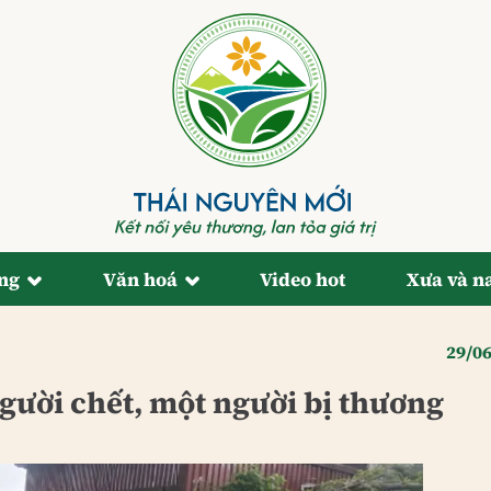
ống
Văn hoá
Video hot
Xưa và n
29/0
gười chết, một người bị thương