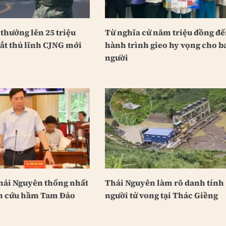
thưởng lên 25 triệu
Từ nghĩa cử năm triệu đồng đ
ắt thủ lĩnh CJNG mới
hành trình gieo hy vọng cho b
người
hái Nguyên thống nhất
Thái Nguyên làm rõ danh tính
n cứu hầm Tam Đảo
người tử vong tại Thác Giềng