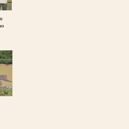
ến
ao