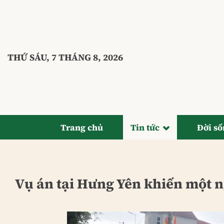
Bỏ
qua
nội
dung
THỨ SÁU, 7 THÁNG 8, 2026
Trang chủ
Tin tức
Đời s
Vụ án tại Hưng Yên khiến một n