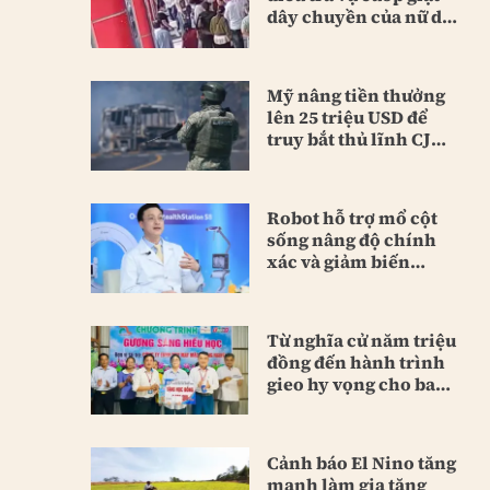
dây chuyền của nữ du
khách
Mỹ nâng tiền thưởng
lên 25 triệu USD để
truy bắt thủ lĩnh CJNG
mới
Robot hỗ trợ mổ cột
sống nâng độ chính
xác và giảm biến
chứng
Từ nghĩa cử năm triệu
đồng đến hành trình
gieo hy vọng cho bao
người
Cảnh báo El Nino tăng
mạnh làm gia tăng