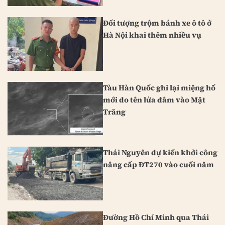
Đối tượng trộm bánh xe ô tô ở
Hà Nội khai thêm nhiều vụ
Tàu Hàn Quốc ghi lại miệng hố
mới do tên lửa đâm vào Mặt
Trăng
Thái Nguyên dự kiến khởi công
nâng cấp ĐT270 vào cuối năm
Đường Hồ Chí Minh qua Thái