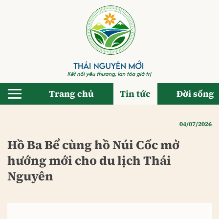
Bỏ
qua
nội
dung
Trang chủ
Tin tức
Đời sống
04/07/2026
Hồ Ba Bể cùng hồ Núi Cốc mở
hướng mới cho du lịch Thái
Nguyên