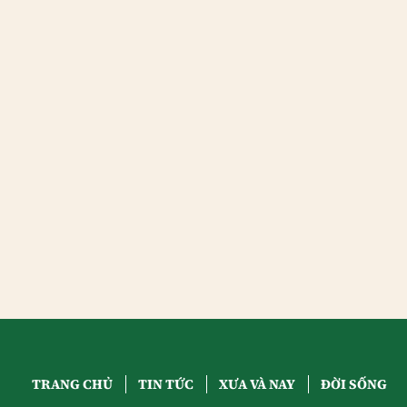
TRANG CHỦ
TIN TỨC
XƯA VÀ NAY
ĐỜI SỐNG