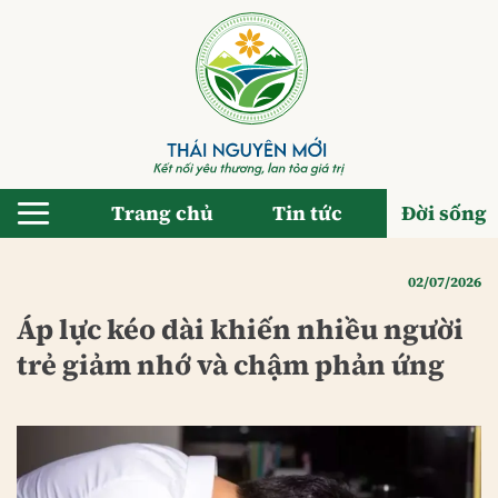
Bỏ
qua
nội
dung
Trang chủ
Tin tức
Đời sống
02/07/2026
Áp lực kéo dài khiến nhiều người
trẻ giảm nhớ và chậm phản ứng