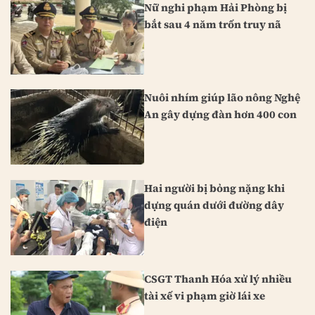
Nữ nghi phạm Hải Phòng bị
bắt sau 4 năm trốn truy nã
Nuôi nhím giúp lão nông Nghệ
An gây dựng đàn hơn 400 con
Hai người bị bỏng nặng khi
dựng quán dưới đường dây
điện
CSGT Thanh Hóa xử lý nhiều
tài xế vi phạm giờ lái xe