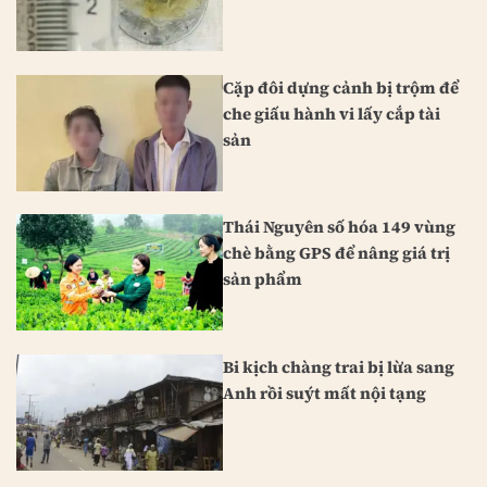
Cặp đôi dựng cảnh bị trộm để
che giấu hành vi lấy cắp tài
sản
Thái Nguyên số hóa 149 vùng
chè bằng GPS để nâng giá trị
sản phẩm
Bi kịch chàng trai bị lừa sang
Anh rồi suýt mất nội tạng