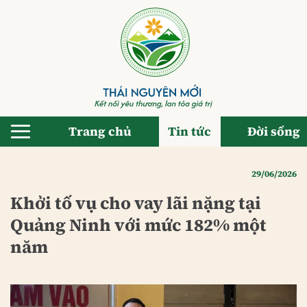
Bỏ
qua
nội
dung
Trang chủ
Tin tức
Đời sống
29/06/2026
Khởi tố vụ cho vay lãi nặng tại
Quảng Ninh với mức 182% một
năm