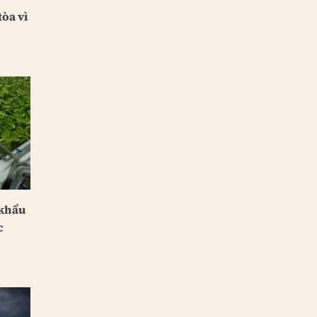
òa vì
 khẩu
c