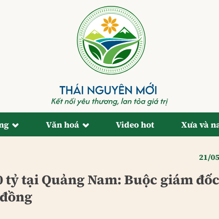
ống
Văn hoá
Video hot
Xưa và n
21/0
10 tỷ tại Quảng Nam: Buộc giám đố
 đồng