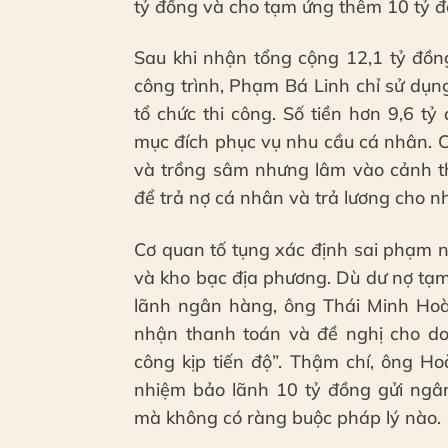
tỷ đồng và cho tạm ứng thêm 10 tỷ đ
Sau khi nhận tổng cộng 12,1 tỷ đồng
công trình, Phạm Bá Linh chỉ sử dụ
tổ chức thi công. Số tiền hơn 9,6 tỷ
mục đích phục vụ nhu cầu cá nhân. C
và trồng sâm nhưng lâm vào cảnh th
để trả nợ cá nhân và trả lương cho n
Cơ quan tố tụng xác định sai phạm n
và kho bạc địa phương. Dù dư nợ tạ
lãnh ngân hàng, ông Thái Minh Ho
nhận thanh toán và đề nghị cho doa
công kịp tiến độ”. Thậm chí, ông H
nhiệm bảo lãnh 10 tỷ đồng gửi ngân
mà không có ràng buộc pháp lý nào.