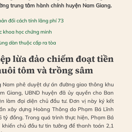
ường trung tâm hành chính huyện Nam Giang.
ản đối cách tính lãng phí 73
ợc khoa học chứng minh
ùng dàn thuộc cấp ra tòa
p lừa đảo chiếm đoạt tiền
nuôi tôm và trồng sâm
ng Nam phê duyệt dự án đường giao thông khu
am Giang, UBND huyện đã ủy quyền cho Ban
n làm đại diện chủ đầu tư. Đơn vị này ký kết
phần xây dựng Hoàng Thông do Phạm Bá Lĩnh
,6 tỷ đồng. Trong quá trình thực hiện, Phạm Bá
i khiến chủ đầu tư tin tưởng để thanh toán 2,1