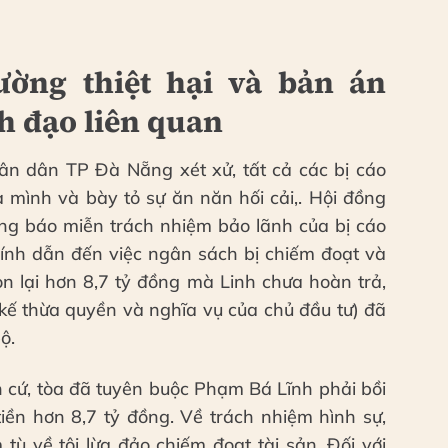
ường thiệt hại và bản án
h đạo liên quan
ân dân TP Đà Nẵng xét xử, tất cả các bị cáo
 mình và bày tỏ sự ăn năn hối cải,. Hội đồng
ông báo miễn trách nhiệm bảo lãnh của bị cáo
nh dẫn đến việc ngân sách bị chiếm đoạt và
còn lại hơn 8,7 tỷ đồng mà Linh chưa hoàn trả,
kế thừa quyền và nghĩa vụ của chủ đầu tư) đã
ộ.
n cứ, tòa đã tuyên buộc Phạm Bá Lĩnh phải bồi
n hơn 8,7 tỷ đồng. Về trách nhiệm hình sự,
ù về tội lừa đảo chiếm đoạt tài sản. Đối với