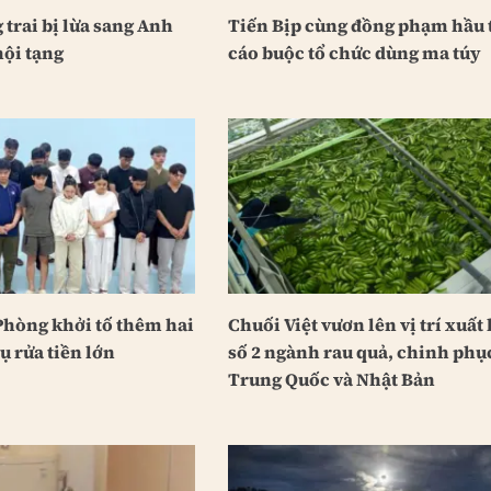
 trai bị lừa sang Anh
Tiến Bịp cùng đồng phạm hầu t
nội tạng
cáo buộc tổ chức dùng ma túy
Phòng khởi tố thêm hai
Chuối Việt vươn lên vị trí xuất
ụ rửa tiền lớn
số 2 ngành rau quả, chinh phụ
Trung Quốc và Nhật Bản