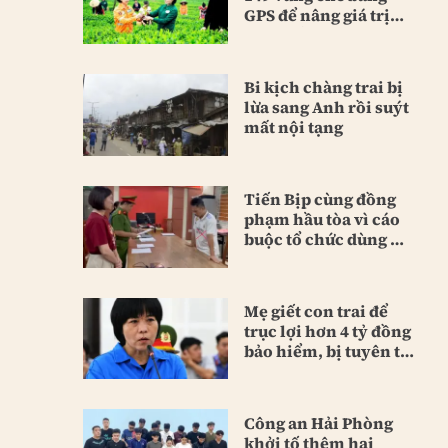
GPS để nâng giá trị
sản phẩm
Bi kịch chàng trai bị
lừa sang Anh rồi suýt
mất nội tạng
Tiến Bịp cùng đồng
phạm hầu tòa vì cáo
buộc tổ chức dùng ma
túy
Mẹ giết con trai để
trục lợi hơn 4 tỷ đồng
bảo hiểm, bị tuyên tù
chung thân
Công an Hải Phòng
khởi tố thêm hai