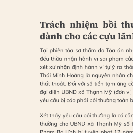
Trách nhiệm bồi th
dành cho các cựu lãn
Tại phiên tòa sơ thẩm do Tòa án nh
đều thừa nhận hành vi sai phạm của
xét xử nhận định hành vi tự ý ra th
Thái Minh Hoàng là nguyên nhân chí
thất thoát. Đối với số tiền tạm ứng 
đại diện UBND xã Thạnh Mỹ (đơn vị 
yêu cầu bị cáo phải bồi thường toàn b
Xét thấy yêu cầu bồi thường là có că
thường cho UBND xã Thạnh Mỹ số tiề
Phạm Bá Lĩnh bị tuyên phạt 12 năm t