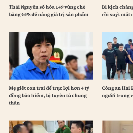
Thái Nguyên số hóa 149 vùng chè
Bi kịch chàng
bằng GPS để nâng giá trị sản phẩm
rồi suýt mất 
Mẹ giết con trai để trục lợi hơn 4 tỷ
Công an Hải 
đồng bảo hiểm, bị tuyên tù chung
người trong v
thân