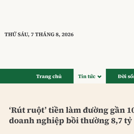
Bỏ
qua
nội
dung
THỨ SÁU, 7 THÁNG 8, 2026
Trang chủ
Tin tức
Đời s
‘Rút ruột’ tiền làm đường gần 
doanh nghiệp bồi thường 8,7 tỷ