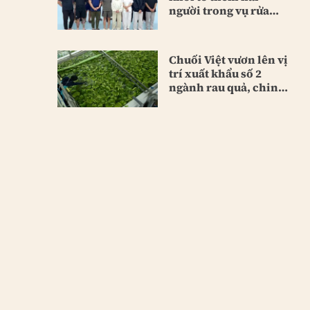
người trong vụ rửa
tiền lớn
Chuối Việt vươn lên vị
trí xuất khẩu số 2
ngành rau quả, chinh
phục Trung Quốc và
Nhật Bản