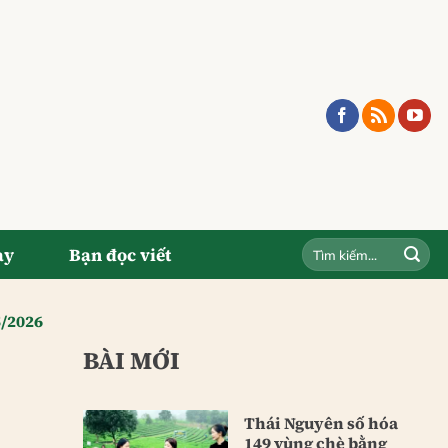
ay
Bạn đọc viết
5/2026
BÀI MỚI
c
Thái Nguyên số hóa
149 vùng chè bằng