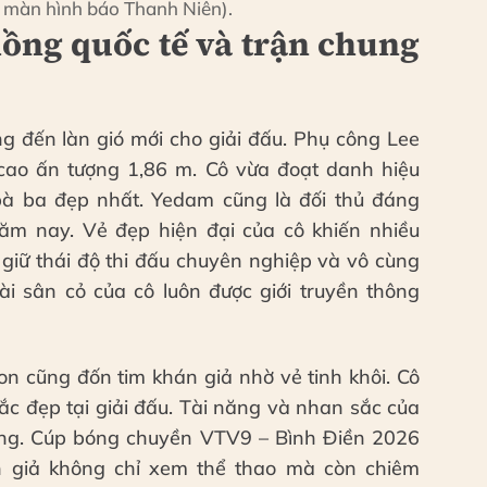
 màn hình báo Thanh Niên).
hồng quốc tế và trận chung
g đến làn gió mới cho giải đấu. Phụ công Lee
ao ấn tượng 1,86 m. Cô vừa đoạt danh hiệu
à ba đẹp nhất. Yedam cũng là đối thủ đáng
ăm nay. Vẻ đẹp hiện đại của cô khiến nhiều
 giữ thái độ thi đấu chuyên nghiệp và vô cùng
i sân cỏ của cô luôn được giới truyền thông
n cũng đốn tim khán giả nhờ vẻ tinh khôi. Cô
ắc đẹp tại giải đấu. Tài năng và nhan sắc của
ộng. Cúp bóng chuyền VTV9 – Bình Điền 2026
n giả không chỉ xem thể thao mà còn chiêm