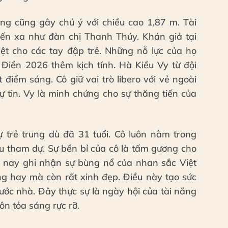
 cũng gây chú ý với chiều cao 1,87 m. Tài
iến xa như đàn chị Thanh Thúy. Khán giả tại
ệt cho các tay đập trẻ. Những nỗ lực của họ
iền 2026 thêm kịch tính. Hà Kiều Vy từ đội
iểm sáng. Cô giữ vai trò libero với vẻ ngoài
 tin. Vy là minh chứng cho sự thăng tiến của
trẻ trung dù đã 31 tuổi. Cô luôn nằm trong
u tham dự. Sự bền bỉ của cô là tấm gương cho
m nay ghi nhận sự bùng nổ của nhan sắc Việt
g hay mà còn rất xinh đẹp. Điều này tạo sức
ớc nhà. Đây thực sự là ngày hội của tài năng
ôn tỏa sáng rực rỡ.