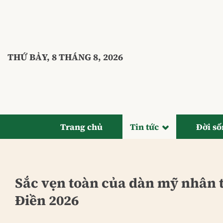
Bỏ
qua
nội
dung
THỨ BẢY, 8 THÁNG 8, 2026
Trang chủ
Tin tức
Đời s
Sắc vẹn toàn của dàn mỹ nhân 
Điền 2026