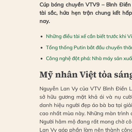
Cúp bóng chuyền VTV9 – Bình Điền 
tài sắc, hứa hẹn trận chung kết hấ
nay.
Những điều tài xế cần biết trước khi
Tổng thống Putin bắt đầu chuyến thă
Công nghệ đột phá: Nhà máy sản xuấ
Mỹ nhân Việt tỏa sáng
Nguyễn Lan Vy của VTV Bình Điền L
sở hữu gương mặt khả ái và nụ cười
danh hiệu người đẹp áo bà ba tại giải
cao nhất mùa này. Những màn trình di
Người hâm mộ đang rất mong chờ cô t
Lan Vy góp phần làm nên thành công 