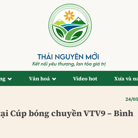
ống
Văn hoá
Video hot
Xưa và n
24/0
tại Cúp bóng chuyền VTV9 – Bình