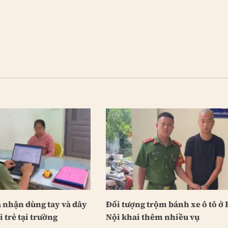
 nhận dùng tay và dây
Đối tượng trộm bánh xe ô tô ở 
 trẻ tại trường
Nội khai thêm nhiều vụ