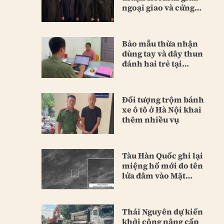
ngoại giao và cứng
rắn
Bảo mẫu thừa nhận
dùng tay và dây thun
đánh hai trẻ tại
trường
Đối tượng trộm bánh
xe ô tô ở Hà Nội khai
thêm nhiều vụ
Tàu Hàn Quốc ghi lại
miệng hố mới do tên
lửa đâm vào Mặt
Trăng
Thái Nguyên dự kiến
khởi công nâng cấp