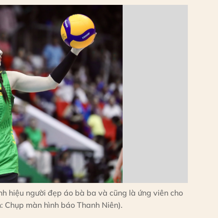
h hiệu người đẹp áo bà ba và cũng là ứng viên cho
h: Chụp màn hình báo Thanh Niên).