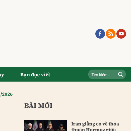
ay
Bạn đọc viết
5/2026
BÀI MỚI
Iran giằng co về thỏa
thuận Hormuz giữa