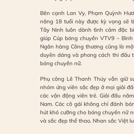
Bên cạnh Lan Vy, Phạm Quỳnh Hương
năng 18 tuổi này được kỳ vọng sẽ t
Tây Ninh luôn dành tình cảm đặc bi
giúp Cúp bóng chuyền VTV9 – Bình Đ
Ngân hàng Công thương cũng là một đ
duyên dáng và phong cách thi đấu tự
bóng chuyền nữ.
Phụ công Lê Thanh Thúy vẫn giữ sự 
nhóm ứng viên sắc đẹp ở mọi giải đấ
các vận động viên trẻ. Giải đấu nă
Nam. Các cô gái không chỉ đánh bón
hút khó cưỡng cho bóng chuyền nữ nư
và sắc đẹp thể thao. Nhan sắc Việt lu