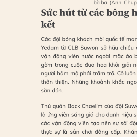
bà ba. (Ảnh: Chụp
Sức hút từ các bông 
kết
Các đội bóng khách mời quốc tế man
Yedam từ CLB Suwon sở hữu chiều c
vận động viên nước ngoài mặc áo b
gờm trong cuộc đua hoa khôi giải n
người hâm mộ phải trầm trồ. Cô luôn
thân thiện. Những khoảnh khắc ngoà
săn đón.
Thủ quân Back Chaelim của đội Suwo
là ứng viên sáng giá cho danh hiệu s
các vận động viên tạo nên sự sôi đ
thực sự là sân chơi đẳng cấp. Khá