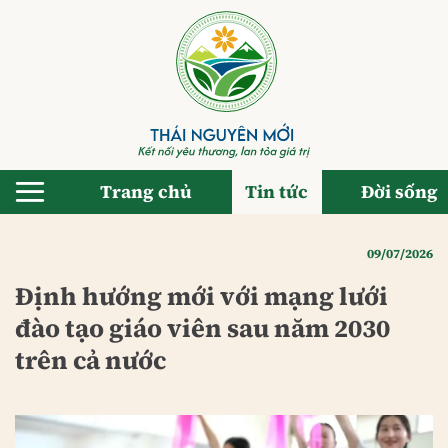
Bỏ
qua
nội
dung
Trang chủ
Tin tức
Đời sống
09/07/2026
Định hướng mới với mạng lưới
đào tạo giáo viên sau năm 2030
trên cả nước