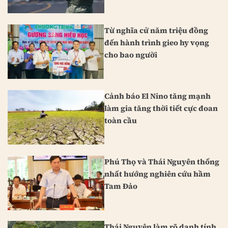
Từ nghĩa cử năm triệu đồng
đến hành trình gieo hy vọng
cho bao người
Cảnh báo El Nino tăng mạnh
làm gia tăng thời tiết cực đoan
toàn cầu
Phú Thọ và Thái Nguyên thống
nhất hướng nghiên cứu hầm
Tam Đảo
Thái Nguyên làm rõ danh tính