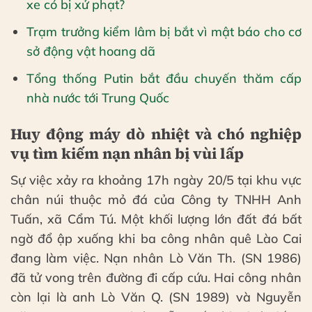
xe có bị xử phạt?
Trạm trưởng kiểm lâm bị bắt vì mật báo cho cơ
sở động vật hoang dã
Tổng thống Putin bắt đầu chuyến thăm cấp
nhà nước tới Trung Quốc
Huy động máy dò nhiệt và chó nghiệp
vụ tìm kiếm nạn nhân bị vùi lấp
Sự việc xảy ra khoảng 17h ngày 20/5 tại khu vực
chân núi thuộc mỏ đá của Công ty TNHH Anh
Tuấn, xã Cẩm Tú. Một khối lượng lớn đất đá bất
ngờ đổ ập xuống khi ba công nhân quê Lào Cai
đang làm việc. Nạn nhân Lò Văn Th. (SN 1986)
đã tử vong trên đường đi cấp cứu. Hai công nhân
còn lại là anh Lò Văn Q. (SN 1989) và Nguyễn