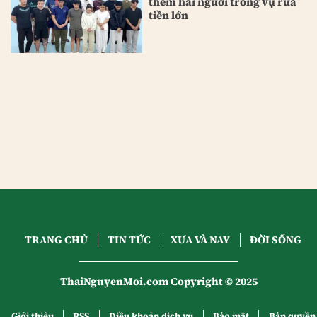
thêm hai người trong vụ rửa
tiền lớn
TRANG CHỦ
TIN TỨC
XƯA VÀ NAY
ĐỜI SỐNG
ThaiNguyenMoi.com Copyright © 2025
Giới thiệu
RSS
Điều khoản dịch vụ
Bảo mật
Bản quyền