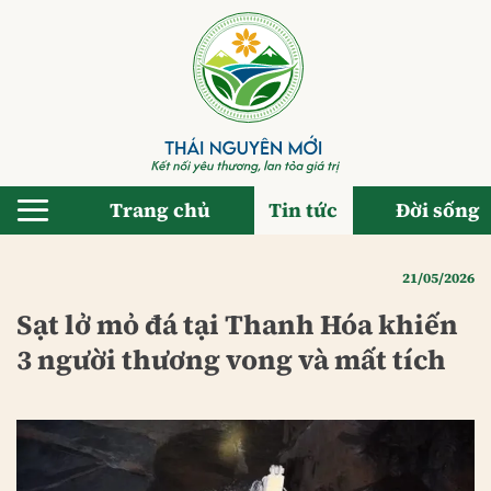
Bỏ
qua
nội
dung
Trang chủ
Tin tức
Đời sống
21/05/2026
Sạt lở mỏ đá tại Thanh Hóa khiến
3 người thương vong và mất tích