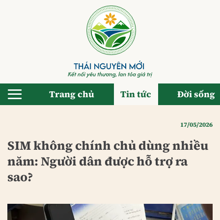
Bỏ
qua
nội
dung
Trang chủ
Tin tức
Đời sống
17/05/2026
SIM không chính chủ dùng nhiều
năm: Người dân được hỗ trợ ra
sao?