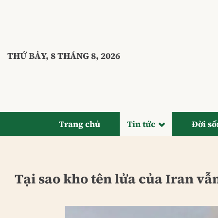
Bỏ
qua
nội
dung
THỨ BẢY, 8 THÁNG 8, 2026
Trang chủ
Tin tức
Đời s
Tại sao kho tên lửa của Iran vẫ