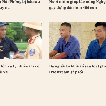
 Hải Phòng bị bắt sau
Nuôi nhím giúp lão nông Nghệ
uy nã
gây dựng đàn hơn 400 con
óa xử lý nhiều tài xế
Ba người bị khởi tố sau loạt ph
ái xe
livestream gây rối