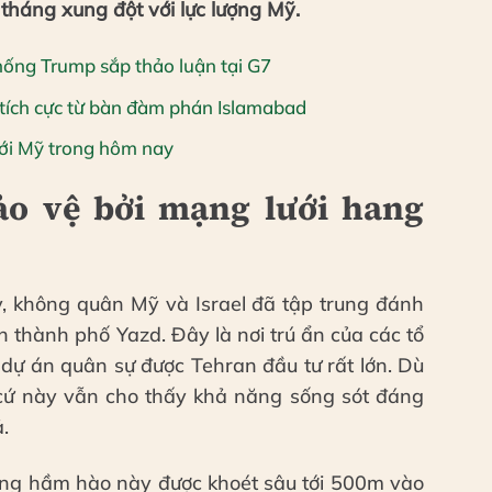
 tháng xung đột với lực lượng Mỹ.
hống Trump sắp thảo luận tại G7
 tích cực từ bàn đàm phán Islamabad
 với Mỹ trong hôm nay
ảo vệ bởi mạng lưới hang
y, không quân Mỹ và Israel đã tập trung đánh
 thành phố Yazd. Đây là nơi trú ẩn của các tổ
 dự án quân sự được Tehran đầu tư rất lớn. Dù
cứ này vẫn cho thấy khả năng sống sót đáng
.
thống hầm hào này được khoét sâu tới 500m vào