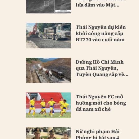
lửa đâm vào Mặt
Trăng
Thái Nguyên dự kiến
khởi công nâng cấp
ĐT270 vào cuối năm
Đường Hồ Chí Minh
qua Thái Nguyên,
Tuyên Quang sắp về
đích
Thái Nguyên FC mở
hướng mới cho bóng
đá nam xứ chè
Nữ nghi phạm Hải
Phòng bị bắt sau 4