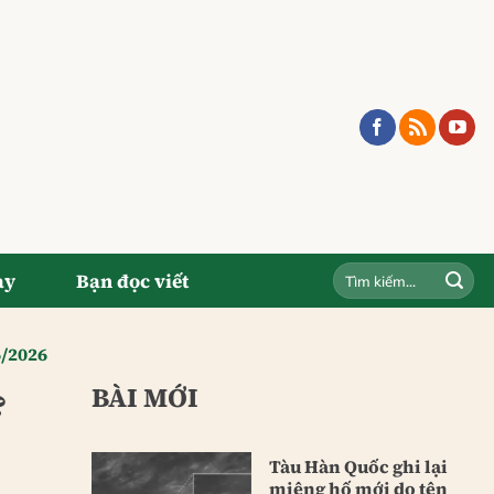
ay
Bạn đọc viết
6/2026
BÀI MỚI
?
Tàu Hàn Quốc ghi lại
miệng hố mới do tên