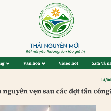
ống
Văn hoá
Video hot
Xưa và n
14/0
n nguyên vẹn sau các đợt tấn công