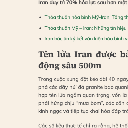
Iran duy trì 70% hỏa lực sau hơn một
Thỏa thuận hòa bình Mỹ-Iran: Tổng t
Thỏa thuận Mỹ – Iran: Những tín hiệu
Iran bác tin ký kết văn kiện hòa bình
Tên lửa Iran được b
động sâu 500m
Trong cuộc xung đột kéo dài 40 ngà
phá các dãy núi đá granite bao quanh
hợp tên lửa ngầm quan trọng, vốn là
phải hứng chịu “mưa bom”, các căn 
kinh ngạc và tiếp tục khai hỏa đáp trả
Các số liệu thực tế chỉ ra rằng, hệ 