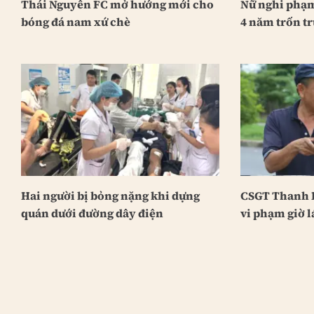
Thái Nguyên FC mở hướng mới cho
Nữ nghi phạm
bóng đá nam xứ chè
4 năm trốn tr
Hai người bị bỏng nặng khi dựng
CSGT Thanh H
quán dưới đường dây điện
vi phạm giờ l