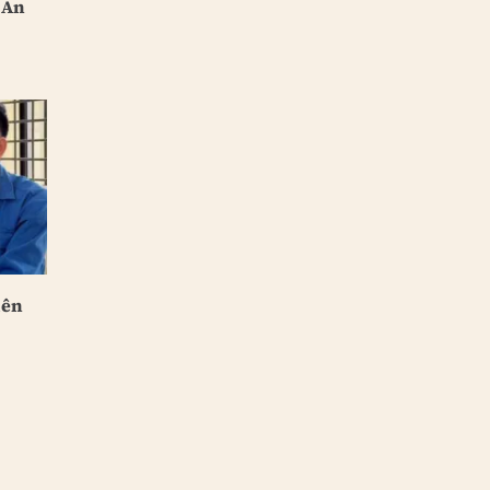
 An
iên