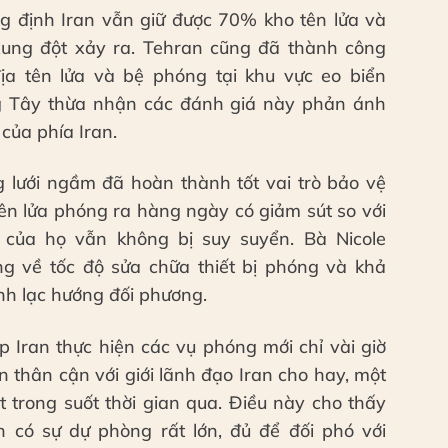
g định Iran vẫn giữ được 70% kho tên lửa và
xung đột xảy ra. Tehran cũng đã thành công
 địa tên lửa và bệ phóng tại khu vực eo biển
g Tây thừa nhận các đánh giá này phản ánh
của phía Iran.
lưới ngầm đã hoàn thành tốt vai trò bảo vệ
 tên lửa phóng ra hàng ngày có giảm sút so với
 của họ vẫn không bị suy suyển. Bà Nicole
g về tốc độ sửa chữa thiết bị phóng và khả
nh lạc hướng đối phương.
 Iran thực hiện các vụ phóng mới chỉ vài giờ
in thân cận với giới lãnh đạo Iran cho hay, một
t trong suốt thời gian qua. Điều này cho thấy
 có sự dự phòng rất lớn, đủ để đối phó với