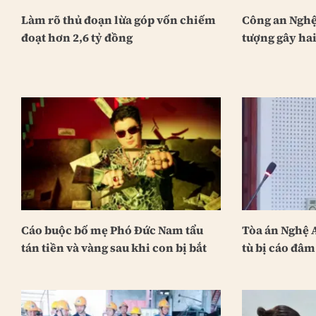
Làm rõ thủ đoạn lừa góp vốn chiếm
Công an Nghệ 
đoạt hơn 2,6 tỷ đồng
tượng gây ha
Cáo buộc bố mẹ Phó Đức Nam tẩu
Tòa án Nghệ 
tán tiền và vàng sau khi con bị bắt
tù bị cáo đâm