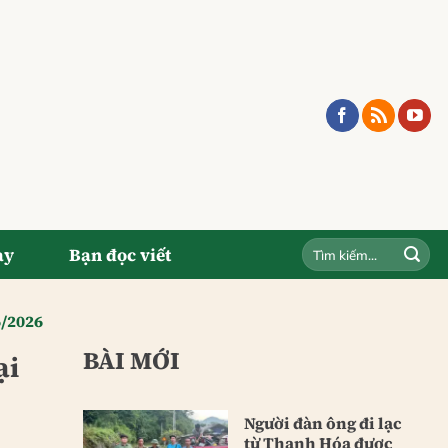
ay
Bạn đọc viết
6/2026
BÀI MỚI
ại
Người đàn ông đi lạc
từ Thanh Hóa được