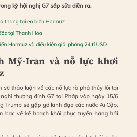
trong kỳ hội nghị G7 sắp sửa diễn ra.
eo thang tại eo biển Hormuz
 đốc tại Thanh Hóa
biển Hormuz và điều kiện giải phóng 24 tỉ USD
h Mỹ-Iran và nỗ lực khơi
z
ẽ thảo luận về các nỗ lực rà phá thủy lôi tại
 nghị thượng đỉnh G7 tại Pháp vào ngày 15/6
ông Trump sẽ gặp gỡ lãnh đạo các nước Ai Cập,
n bạc về kế hoạch khôi phục tuyến hàng hải