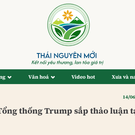
ống
Văn hoá
Video hot
Xưa và n
14/0
Tổng thống Trump sắp thảo luận t