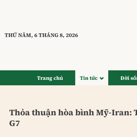
Bỏ
qua
nội
dung
THỨ NĂM, 6 THÁNG 8, 2026
Trang chủ
Tin tức
Đời s
Thỏa thuận hòa bình Mỹ-Iran: 
G7