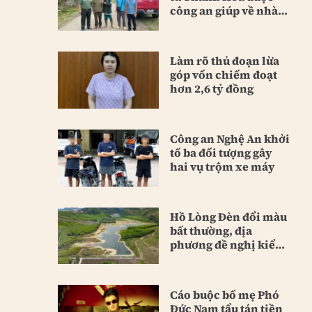
công an giúp về nhà
an toàn
Làm rõ thủ đoạn lừa
góp vốn chiếm đoạt
hơn 2,6 tỷ đồng
Công an Nghệ An khởi
tố ba đối tượng gây
hai vụ trộm xe máy
Hồ Lòng Đèn đổi màu
bất thường, địa
phương đề nghị kiểm
tra nguồn nước
Cáo buộc bố mẹ Phó
Đức Nam tẩu tán tiền