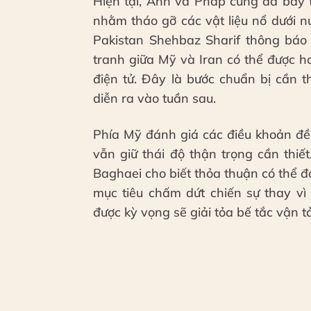
Hiện tại, Anh và Pháp cũng đã bày 
nhằm tháo gỡ các vật liệu nổ dưới n
Pakistan Shehbaz Sharif thông báo
tranh giữa Mỹ và Iran có thể được ho
điện tử. Đây là bước chuẩn bị cần 
diễn ra vào tuần sau.
Phía Mỹ đánh giá các điều khoản đề 
vẫn giữ thái độ thận trọng cần thiế
Baghaei cho biết thỏa thuận có thể đạ
mục tiêu chấm dứt chiến sự thay vì
được kỳ vọng sẽ giải tỏa bế tắc vận tả