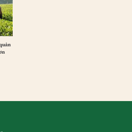
 quản
ơn