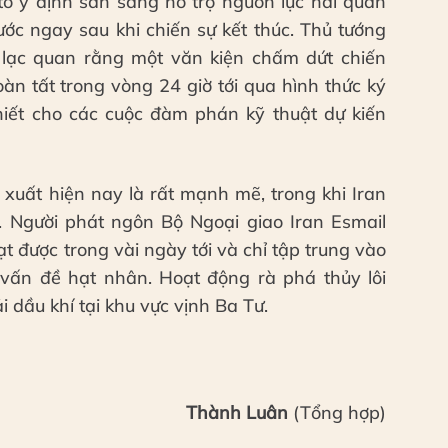
tỏ ý định sẵn sàng hỗ trợ nguồn lực hải quân
ước ngay sau khi chiến sự kết thúc. Thủ tướng
 lạc quan rằng một văn kiện chấm dứt chiến
àn tất trong vòng 24 giờ tới qua hình thức ký
thiết cho các cuộc đàm phán kỹ thuật dự kiến
xuất hiện nay là rất mạnh mẽ, trong khi Iran
t. Người phát ngôn Bộ Ngoại giao Iran Esmail
t được trong vài ngày tới và chỉ tập trung vào
 vấn đề hạt nhân. Hoạt động rà phá thủy lôi
i dầu khí tại khu vực vịnh Ba Tư.
Thành Luân
(Tổng hợp)