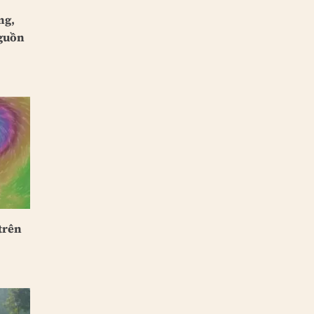
ng,
nguồn
trên