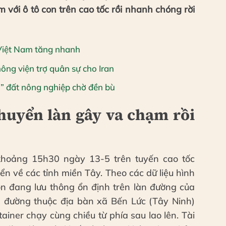
 với ô tô con trên cao tốc rồi nhanh chóng rời
i Việt Nam tăng nhanh
ng viện trợ quân sự cho Iran
” đất nông nghiệp chờ đền bù
huyển làn gây va chạm rồi
khoảng 15h30 ngày 13-5 trên tuyến cao tốc
 về các tỉnh miền Tây. Theo các dữ liệu hình
con đang lưu thông ổn định trên làn đường của
 đường thuộc địa bàn xã Bến Lức (Tây Ninh)
ainer chạy cùng chiều từ phía sau lao lên. Tài