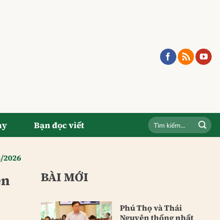
ay
Bạn đọc viết
5/2026
BÀI MỚI
ện
Phú Thọ và Thái
Nguyên thống nhất