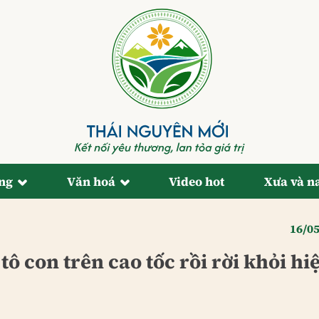
ống
Văn hoá
Video hot
Xưa và n
16/0
ô con trên cao tốc rồi rời khỏi hi