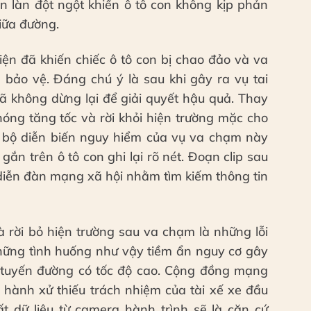
n làn đột ngột khiến ô tô con không kịp phản
iữa đường.
ện đã khiến chiếc ô tô con bị chao đảo và va
 bảo vệ. Đáng chú ý là sau khi gây ra vụ tai
đã không dừng lại để giải quyết hậu quả. Thay
óng tăng tốc và rời khỏi hiện trường mặc cho
n bộ diễn biến nguy hiểm của vụ va chạm này
ắn trên ô tô con ghi lại rõ nét. Đoạn clip sau
 diễn đàn mạng xã hội nhằm tìm kiếm thông tin
à rời bỏ hiện trường sau va chạm là những lỗi
hững tình huống như vậy tiềm ẩn nguy cơ gây
ác tuyến đường có tốc độ cao. Cộng đồng mạng
h hành xử thiếu trách nhiệm của tài xế xe đầu
uất dữ liệu từ camera hành trình sẽ là căn cứ