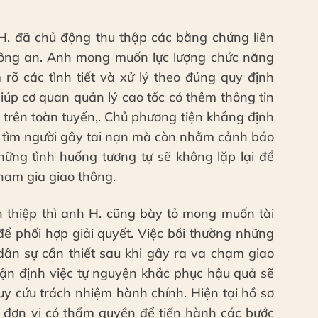
 H. đã chủ động thu thập các bằng chứng liên
công an. Anh mong muốn lực lượng chức năng
 rõ các tình tiết và xử lý theo đúng quy định
 giúp cơ quan quản lý cao tốc có thêm thông tin
 trên toàn tuyến,. Chủ phương tiện khẳng định
để tìm người gây tai nạn mà còn nhằm cảnh báo
hững tình huống tương tự sẽ không lặp lại để
ham gia giao thông.
n thiệp thì anh H. cũng bày tỏ mong muốn tài
để phối hợp giải quyết. Việc bồi thường những
 dân sự cần thiết sau khi gây ra va chạm giao
hận định việc tự nguyện khắc phục hậu quả sẽ
truy cứu trách nhiệm hành chính. Hiện tại hồ sơ
c đơn vị có thẩm quyền để tiến hành các bước