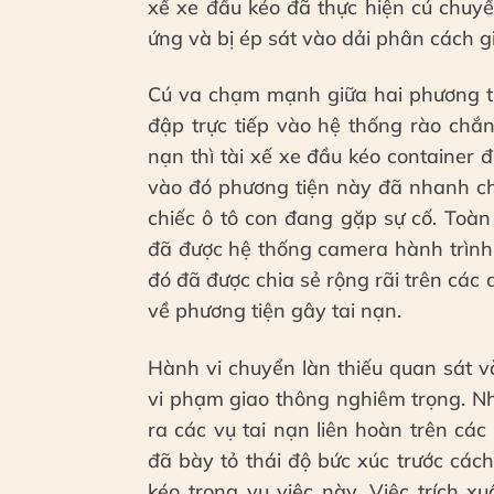
xế xe đầu kéo đã thực hiện cú chuyể
ứng và bị ép sát vào dải phân cách g
Cú va chạm mạnh giữa hai phương ti
đập trực tiếp vào hệ thống rào chắn
nạn thì tài xế xe đầu kéo container 
vào đó phương tiện này đã nhanh ch
chiếc ô tô con đang gặp sự cố. Toà
đã được hệ thống camera hành trình g
đó đã được chia sẻ rộng rãi trên các
về phương tiện gây tai nạn.
Hành vi chuyển làn thiếu quan sát v
vi phạm giao thông nghiêm trọng. N
ra các vụ tai nạn liên hoàn trên c
đã bày tỏ thái độ bức xúc trước các
kéo trong vụ việc này. Việc trích x