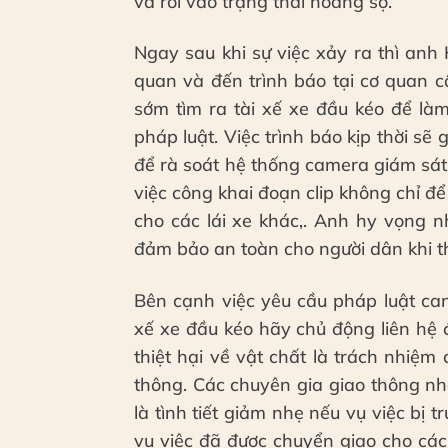
và rơi vào trạng thái hoảng sợ.
Ngay sau khi sự việc xảy ra thì anh
quan và đến trình báo tại cơ quan 
sớm tìm ra tài xế xe đầu kéo để làm
pháp luật. Việc trình báo kịp thời sẽ
để rà soát hệ thống camera giám sát
việc công khai đoạn clip không chỉ 
cho các lái xe khác,. Anh hy vọng n
đảm bảo an toàn cho người dân khi t
Bên cạnh việc yêu cầu pháp luật ca
xế xe đầu kéo hãy chủ động liên hệ 
thiệt hại về vật chất là trách nhiệm
thông. Các chuyên gia giao thông n
là tình tiết giảm nhẹ nếu vụ việc bị 
vụ việc đã được chuyển giao cho cá