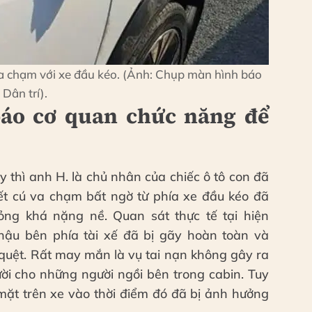
va chạm với xe đầu kéo. (Ảnh: Chụp màn hình báo
Dân trí).
báo cơ quan chức năng để
y thì anh H. là chủ nhân của chiếc ô tô con đã
iết cú va chạm bất ngờ từ phía xe đầu kéo đã
ỏng khá nặng nề. Quan sát thực tế tại hiện
hậu bên phía tài xế đã bị gãy hoàn toàn và
 quệt. Rất may mắn là vụ tai nạn không gây ra
ời cho những người ngồi bên trong cabin. Tuy
mặt trên xe vào thời điểm đó đã bị ảnh hưởng