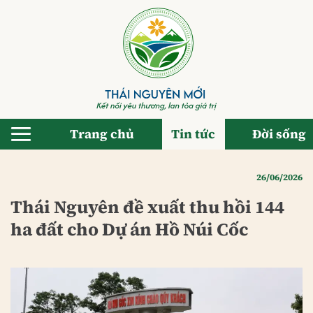
Bỏ
qua
nội
dung
Trang chủ
Tin tức
Đời sống
26/06/2026
Thái Nguyên đề xuất thu hồi 144
ha đất cho Dự án Hồ Núi Cốc