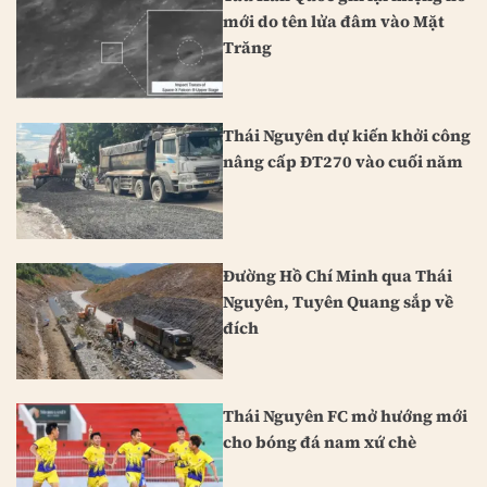
mới do tên lửa đâm vào Mặt
Trăng
Thái Nguyên dự kiến khởi công
nâng cấp ĐT270 vào cuối năm
Đường Hồ Chí Minh qua Thái
Nguyên, Tuyên Quang sắp về
đích
Thái Nguyên FC mở hướng mới
cho bóng đá nam xứ chè