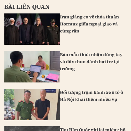
BÀI LIÊN QUAN
Iran giằng co về thỏa thuận
Hormuz giữa ngoại giao và
cứng rắn
Bảo mẫu thừa nhận dùng tay
và dây thun đánh hai trẻ tại
trường
Đối tượng trộm bánh xe ô tô ở
Hà Nội khai thêm nhiều vụ
Tàu Hàn Quốc ghi lại miệng hố