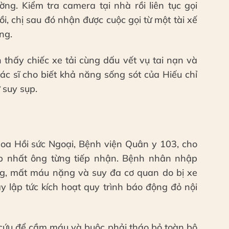
ng. Kiểm tra camera tại nhà rồi liên tục gọi
, chị sau đó nhận được cuộc gọi từ một tài xế
ng.
n thấy chiếc xe tải cùng dấu vết vụ tai nạn và
bác sĩ cho biết khả năng sống sót của Hiếu chỉ
 suy sụp.
a Hồi sức Ngoại, Bệnh viện Quân y 103, cho
ạp nhất ông từng tiếp nhận. Bệnh nhân nhập
ơng, mất máu nặng và suy đa cơ quan do bị xe
y lập tức kích hoạt quy trình báo động đỏ nội
 cứu để cầm máu và buộc phải tháo bỏ toàn bộ