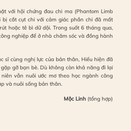
 mặt với hội chứng đau chi ma (Phantom Limb
i bị cắt cụt chi với cảm giác phần chi đã mất
rút hoặc tê bì dữ dội. Trong suốt 6 tháng qua,
u công nghiệp để ở nhà chăm sóc và đồng hành
ác sĩ cùng nghị lực của bản thân, Hiếu hiện đã
à gặp gỡ bạn bè. Dù không còn khả năng đi lại
 niên vẫn nuôi ước mơ theo học ngành công
lập và nuôi sống bản thân.
Mộc Linh
(tổng hợp)