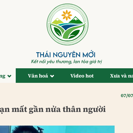
ống
Văn hoá
Video hot
Xưa và n
07/0
 nạn mất gần nửa thân người