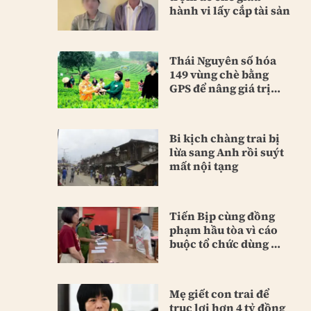
hành vi lấy cắp tài sản
Thái Nguyên số hóa
149 vùng chè bằng
GPS để nâng giá trị
sản phẩm
Bi kịch chàng trai bị
lừa sang Anh rồi suýt
mất nội tạng
Tiến Bịp cùng đồng
phạm hầu tòa vì cáo
buộc tổ chức dùng ma
túy
Mẹ giết con trai để
trục lợi hơn 4 tỷ đồng