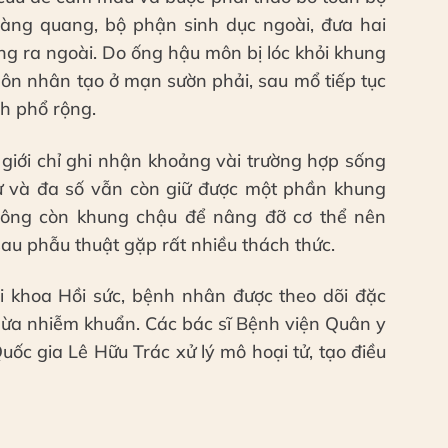
bàng quang, bộ phận sinh dục ngoài, đưa hai
ng ra ngoài. Do ống hậu môn bị lóc khỏi khung
n nhân tạo ở mạn sườn phải, sau mổ tiếp tục
nh phổ rộng.
giới chỉ ghi nhận khoảng vài trường hợp sống
ự và đa số vẫn còn giữ được một phần khung
hông còn khung chậu để nâng đỡ cơ thể nên
sau phẫu thuật gặp rất nhiều thách thức.
tại khoa Hồi sức, bệnh nhân được theo dõi đặc
gừa nhiễm khuẩn. Các bác sĩ Bệnh viện Quân y
ốc gia Lê Hữu Trác xử lý mô hoại tử, tạo điều