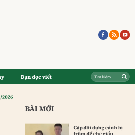
ay
Bạn đọc viết
7/2026
BÀI MỚI
Cặp đôi dựng cảnh bị
trộm để che giấu