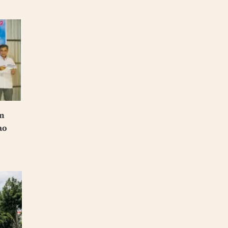
ến
ao