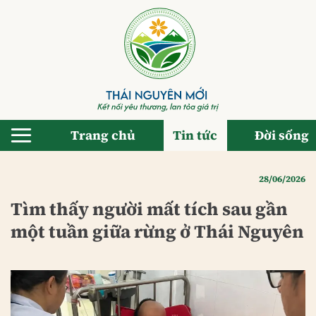
Bỏ
qua
nội
dung
Trang chủ
Tin tức
Đời sống
28/06/2026
Tìm thấy người mất tích sau gần
một tuần giữa rừng ở Thái Nguyên