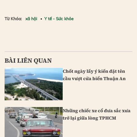
Từ Khóa:
xã hội
Y tế - Sức khỏe
BÀI LIÊN QUAN
Chốt ngày lấy ý kiến đặt tên
cầu vượt cửa biển Thuận An
Những chiếc xe cổ đưa sắc xưa
trở lại giữa lòng TPHCM