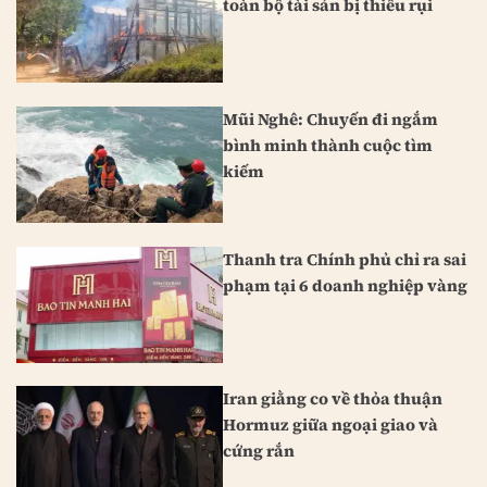
toàn bộ tài sản bị thiêu rụi
Mũi Nghê: Chuyến đi ngắm
bình minh thành cuộc tìm
kiếm
Thanh tra Chính phủ chỉ ra sai
phạm tại 6 doanh nghiệp vàng
Iran giằng co về thỏa thuận
Hormuz giữa ngoại giao và
cứng rắn