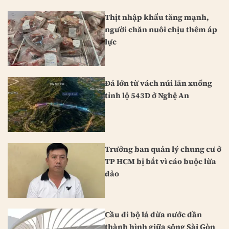
Thịt nhập khẩu tăng mạnh,
người chăn nuôi chịu thêm áp
lực
Đá lớn từ vách núi lăn xuống
tỉnh lộ 543D ở Nghệ An
Trưởng ban quản lý chung cư ở
TP HCM bị bắt vì cáo buộc lừa
đảo
Cầu đi bộ lá dừa nước dần
thành hình giữa sông Sài Gòn