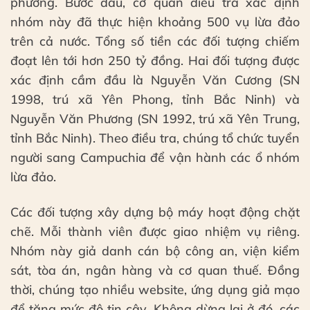
phương. Bước đầu, cơ quan điều tra xác định
nhóm này đã thực hiện khoảng 500 vụ lừa đảo
trên cả nước. Tổng số tiền các đối tượng chiếm
đoạt lên tới hơn 250 tỷ đồng. Hai đối tượng được
xác định cầm đầu là Nguyễn Văn Cương (SN
1998, trú xã Yên Phong, tỉnh Bắc Ninh) và
Nguyễn Văn Phương (SN 1992, trú xã Yên Trung,
tỉnh Bắc Ninh). Theo điều tra, chúng tổ chức tuyển
người sang Campuchia để vận hành các ổ nhóm
lừa đảo.
Các đối tượng xây dựng bộ máy hoạt động chặt
chẽ. Mỗi thành viên được giao nhiệm vụ riêng.
Nhóm này giả danh cán bộ công an, viện kiểm
sát, tòa án, ngân hàng và cơ quan thuế. Đồng
thời, chúng tạo nhiều website, ứng dụng giả mạo
để tăng mức độ tin cậy. Không dừng lại ở đó, các