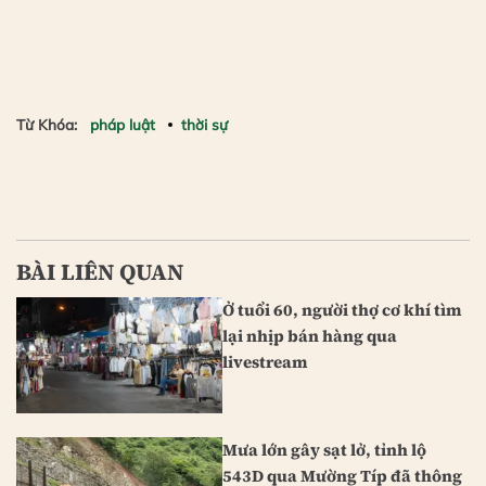
Từ Khóa:
pháp luật
thời sự
BÀI LIÊN QUAN
Ở tuổi 60, người thợ cơ khí tìm
lại nhịp bán hàng qua
livestream
Mưa lớn gây sạt lở, tỉnh lộ
543D qua Mường Típ đã thông