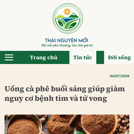
Bỏ
qua
nội
dung
Trang chủ
Tin tức
Đời sống
04/07/2026
Uống cà phê buổi sáng giúp giảm
nguy cơ bệnh tim và tử vong