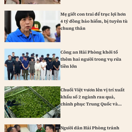
Mẹ giết con trai để trục lợi hơn
4 tỷ đồng bảo hiểm, bị tuyên tù
chung thân
Công an Hải Phòng khởi tố
thêm hai người trong vụ rửa
tiền lớn
Chuối Việt vươn lên vị trí xuất
khẩu số 2 ngành rau quả,
chinh phục Trung Quốc và
Nhật Bản
Người dân Hải Phòng tránh