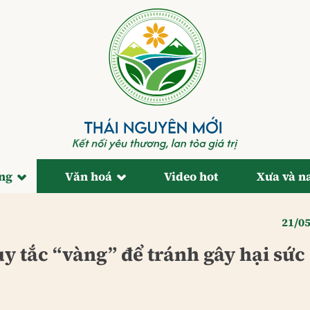
ống
Văn hoá
Video hot
Xưa và n
21/0
 tắc “vàng” để tránh gây hại sức