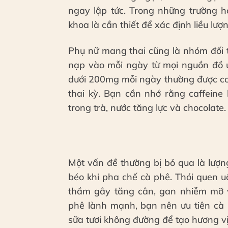
ngay lập tức. Trong những trường h
khoa là cần thiết để xác định liều lượ
Phụ nữ mang thai cũng là nhóm đối t
nạp vào mỗi ngày từ mọi nguồn đồ u
dưới 200mg mỗi ngày thường được co
thai kỳ. Bạn cần nhớ rằng caffeine
trong trà, nước tăng lực và chocolate.
Một vấn đề thường bị bỏ qua là lượn
béo khi pha chế cà phê. Thói quen 
thầm gây tăng cân, gan nhiễm mỡ 
phê lành mạnh, bạn nên ưu tiên cà
sữa tươi không đường để tạo hương vị