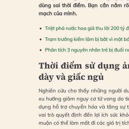
dùng sai thời điểm. Bạn cần nắm rõ
mạch của mình.
Triệt phá nước hoa giả thu lời 200 tỷ
Trạm trưởng kiểm lâm bị bắt vì mật b
Phân tích 3 nguyên nhân trẻ bị đuối 
Thời điểm sử dụng ả
dày và giấc ngủ
Nghiên cứu cho thấy những người du
xu hướng giảm nguy cơ tử vong do ti
dụng hỗ trợ chuyển hóa và tăng sự 
vai trò quyết định đến lợi ích sức k
muộn có thể làm mất đi các giá trị tí