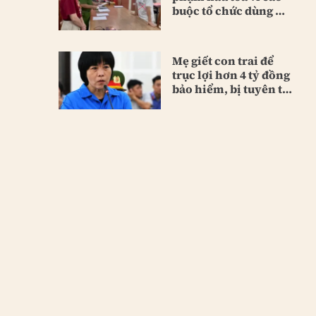
buộc tổ chức dùng ma
túy
Mẹ giết con trai để
trục lợi hơn 4 tỷ đồng
bảo hiểm, bị tuyên tù
chung thân