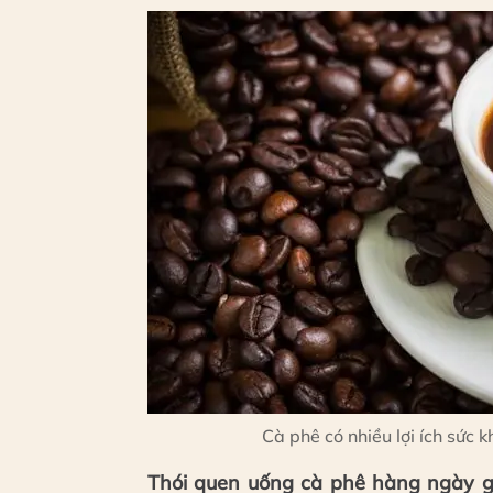
Cà phê có nhiều lợi ích sức 
Thói quen uống cà phê hàng ngày gi