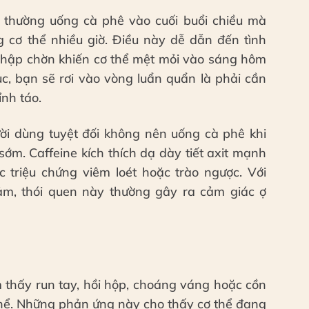
i thường uống cà phê vào cuối buổi chiều mà
ng cơ thể nhiều giờ. Điều này dễ dẫn đến tình
 chập chờn khiến cơ thể mệt mỏi vào sáng hôm
tục, bạn sẽ rơi vào vòng luẩn quẩn là phải cần
ỉnh táo.
ời dùng tuyệt đối không nên uống cà phê khi
sớm. Caffeine kích thích dạ dày tiết axit mạnh
triệu chứng viêm loét hoặc trào ngược. Với
ảm, thói quen này thường gây ra cảm giác ợ
m thấy run tay, hồi hộp, choáng váng hoặc cồn
ơ thể. Những phản ứng này cho thấy cơ thể đang