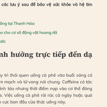
 các lưu ý sau để bảo vệ sức khỏe và hệ tim
 đồng tại Thanh Hóa
áo cho cơ sở động vật hoang dã
nước
nh hưởng trực tiếp đến dạ
y trì thói quen uống cà phê vào buổi sáng có
m mạch và tử vong nói chung. Caffeine có tác
tỉnh táo nhưng thời điểm nạp vào cơ thể đóng
hỏe. Việc uống cà phê rải rác cả ngày hoặc quá
ch cực ban đầu của thức uống này.