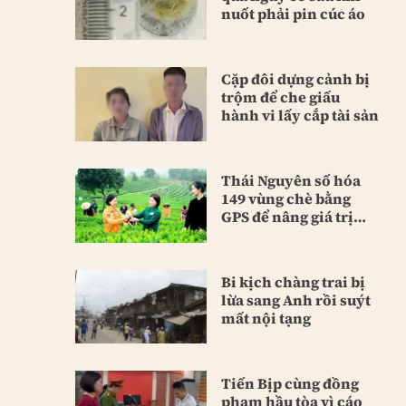
nuốt phải pin cúc áo
Cặp đôi dựng cảnh bị
trộm để che giấu
hành vi lấy cắp tài sản
Thái Nguyên số hóa
149 vùng chè bằng
GPS để nâng giá trị
sản phẩm
Bi kịch chàng trai bị
lừa sang Anh rồi suýt
mất nội tạng
Tiến Bịp cùng đồng
phạm hầu tòa vì cáo