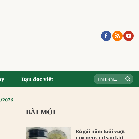
ay
Bạn đọc viết
5/2026
BÀI MỚI
Bé gái năm tuổi vượt
qua nguy cơ sau khi