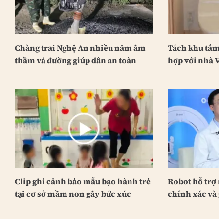
Chàng trai Nghệ An nhiều năm âm
Tách khu tắm 
thầm vá đường giúp dân an toàn
hợp với nhà V
Clip ghi cảnh bảo mẫu bạo hành trẻ
Robot hỗ trợ
tại cơ sở mầm non gây bức xúc
chính xác và