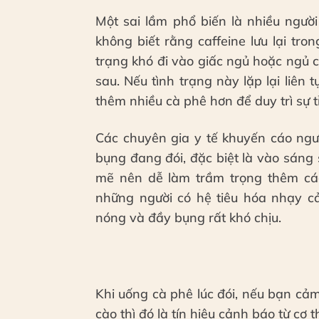
Một sai lầm phổ biến là nhiều ngườ
không biết rằng caffeine lưu lại tro
trạng khó đi vào giấc ngủ hoặc ngủ
sau. Nếu tình trạng này lặp lại liên 
thêm nhiều cà phê hơn để duy trì sự t
Các chuyên gia y tế khuyến cáo ngư
bụng đang đói, đặc biệt là vào sáng 
mẽ nên dễ làm trầm trọng thêm các 
những người có hệ tiêu hóa nhạy c
nóng và đầy bụng rất khó chịu.
Khi uống cà phê lúc đói, nếu bạn cả
cào thì đó là tín hiệu cảnh báo từ c