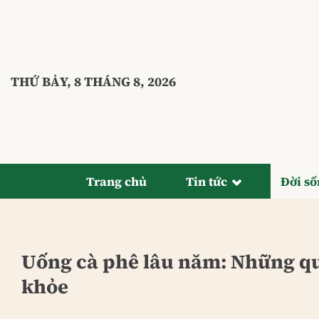
Bỏ
qua
nội
dung
THỨ BẢY, 8 THÁNG 8, 2026
Trang chủ
Tin tức
Đời s
Uống cà phê lâu năm: Những quy
khỏe