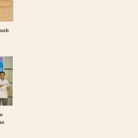
hanh
ến
ao