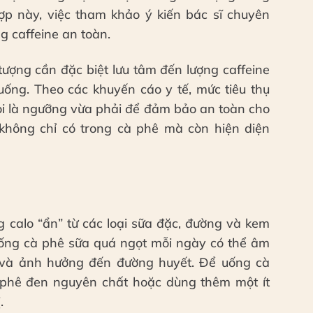
ợp này, việc tham khảo ý kiến bác sĩ chuyên
ng caffeine an toàn.
ượng cần đặc biệt lưu tâm đến lượng caffeine
ống. Theo các khuyến cáo y tế, mức tiêu thụ
i là ngưỡng vừa phải để đảm bảo an toàn cho
 không chỉ có trong cà phê mà còn hiện diện
g calo “ẩn” từ các loại sữa đặc, đường và kem
uống cà phê sữa quá ngọt mỗi ngày có thể âm
và ảnh hưởng đến đường huyết. Để uống cà
 phê đen nguyên chất hoặc dùng thêm một ít
.