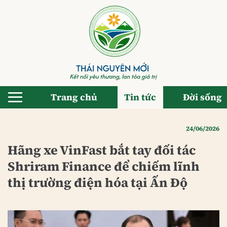
Bỏ
qua
nội
dung
Trang chủ
Tin tức
Đời sống
24/06/2026
Hãng xe VinFast bắt tay đối tác
Shriram Finance để chiếm lĩnh
thị trường điện hóa tại Ấn Độ