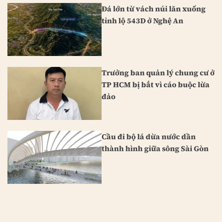
Đá lớn từ vách núi lăn xuống
tỉnh lộ 543D ở Nghệ An
Trưởng ban quản lý chung cư ở
TP HCM bị bắt vì cáo buộc lừa
đảo
Cầu đi bộ lá dừa nước dần
thành hình giữa sông Sài Gòn