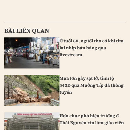
BÀI LIÊN QUAN
Ở tuổi 60, người thợ cơ khí tìm
lại nhịp bán hàng qua
livestream
Mưa lớn gây sạt lở, tỉnh lộ
543D qua Mường Típ đã thông
tuyến
Hơn chục phó hiệu trưởng ở
Thái Nguyên xin làm giáo viên