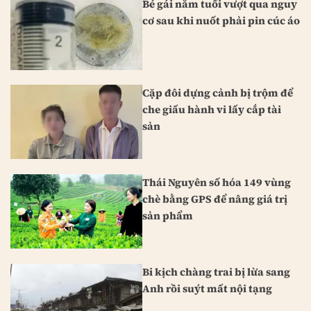
Bé gái năm tuổi vượt qua nguy
cơ sau khi nuốt phải pin cúc áo
Cặp đôi dựng cảnh bị trộm để
che giấu hành vi lấy cắp tài
sản
Thái Nguyên số hóa 149 vùng
chè bằng GPS để nâng giá trị
sản phẩm
Bi kịch chàng trai bị lừa sang
Anh rồi suýt mất nội tạng