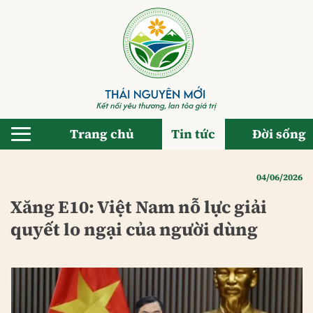
Bỏ
qua
nội
dung
Trang chủ
Tin tức
Đời sống
04/06/2026
Xăng E10: Việt Nam nỗ lực giải
quyết lo ngại của người dùng