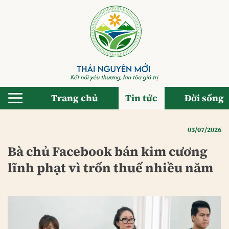
Bỏ
qua
nội
dung
Trang chủ
Tin tức
Đời sống
03/07/2026
Bà chủ Facebook bán kim cương
lĩnh phạt vì trốn thuế nhiều năm