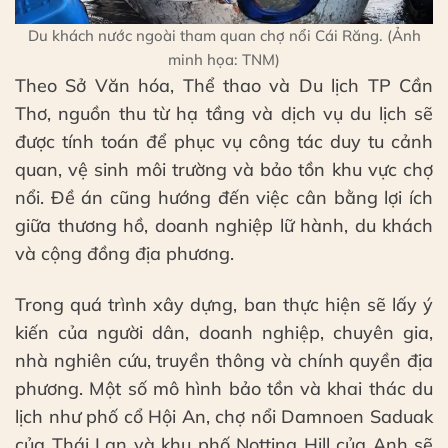
Du khách nước ngoài tham quan chợ nổi Cái Răng. (Ảnh
minh họa: TNM)
Theo Sở Văn hóa, Thể thao và Du lịch TP Cần
Thơ, nguồn thu từ hạ tầng và dịch vụ du lịch sẽ
được tính toán để phục vụ công tác duy tu cảnh
quan, vệ sinh môi trường và bảo tồn khu vực chợ
nổi. Đề án cũng hướng đến việc cân bằng lợi ích
giữa thương hồ, doanh nghiệp lữ hành, du khách
và cộng đồng địa phương.
Trong quá trình xây dựng, ban thực hiện sẽ lấy ý
kiến của người dân, doanh nghiệp, chuyên gia,
nhà nghiên cứu, truyền thông và chính quyền địa
phương. Một số mô hình bảo tồn và khai thác du
lịch như phố cổ Hội An, chợ nổi Damnoen Saduak
của Thái Lan và khu phố Notting Hill của Anh sẽ