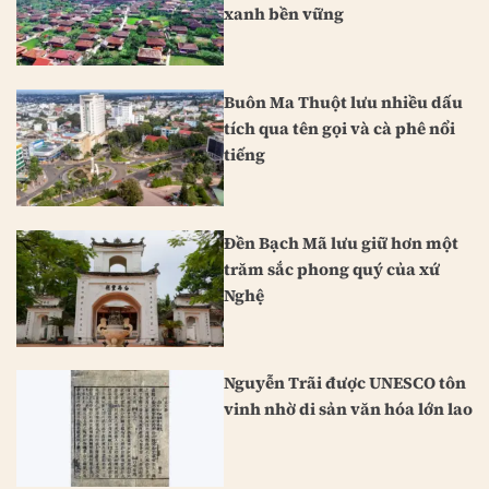
xanh bền vững
Buôn Ma Thuột lưu nhiều dấu
tích qua tên gọi và cà phê nổi
tiếng
Đền Bạch Mã lưu giữ hơn một
trăm sắc phong quý của xứ
Nghệ
Nguyễn Trãi được UNESCO tôn
vinh nhờ di sản văn hóa lớn lao