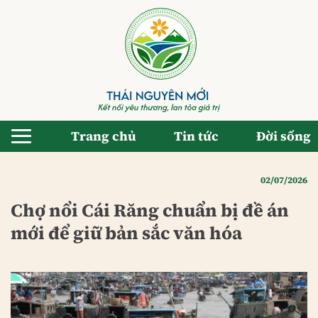
Bỏ
qua
nội
dung
Trang chủ
Tin tức
Đời sống
02/07/2026
Chợ nổi Cái Răng chuẩn bị đề án
mới để giữ bản sắc văn hóa