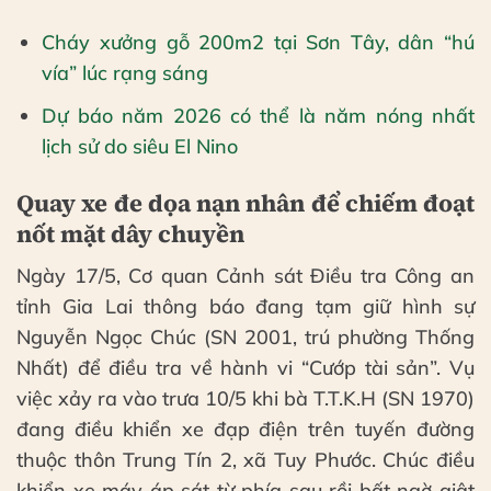
Cháy xưởng gỗ 200m2 tại Sơn Tây, dân “hú
vía” lúc rạng sáng
Dự báo năm 2026 có thể là năm nóng nhất
lịch sử do siêu El Nino
Quay xe đe dọa nạn nhân để chiếm đoạt
nốt mặt dây chuyền
Ngày 17/5, Cơ quan Cảnh sát Điều tra Công an
tỉnh Gia Lai thông báo đang tạm giữ hình sự
Nguyễn Ngọc Chúc (SN 2001, trú phường Thống
Nhất) để điều tra về hành vi “Cướp tài sản”. Vụ
việc xảy ra vào trưa 10/5 khi bà T.T.K.H (SN 1970)
đang điều khiển xe đạp điện trên tuyến đường
thuộc thôn Trung Tín 2, xã Tuy Phước. Chúc điều
khiển xe máy áp sát từ phía sau rồi bất ngờ giật