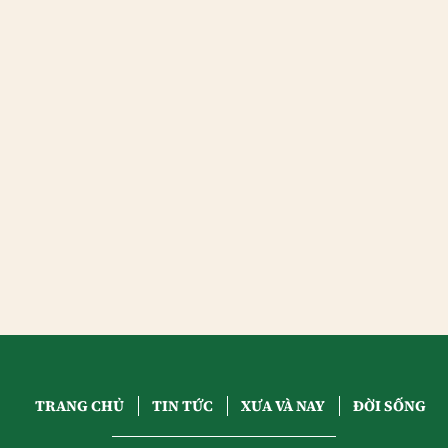
TRANG CHỦ
TIN TỨC
XƯA VÀ NAY
ĐỜI SỐNG