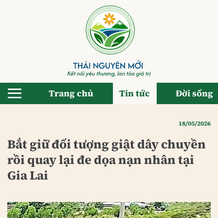
Bỏ
qua
nội
dung
Trang chủ
Tin tức
Đời sống
18/05/2026
Bắt giữ đối tượng giật dây chuyền
rồi quay lại đe dọa nạn nhân tại
Gia Lai