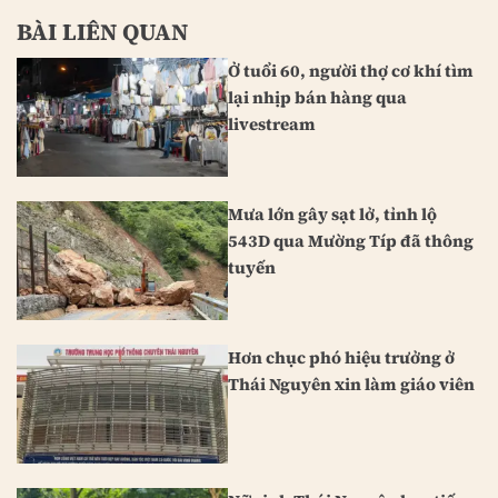
BÀI LIÊN QUAN
Ở tuổi 60, người thợ cơ khí tìm
lại nhịp bán hàng qua
livestream
Mưa lớn gây sạt lở, tỉnh lộ
543D qua Mường Típ đã thông
tuyến
Hơn chục phó hiệu trưởng ở
Thái Nguyên xin làm giáo viên