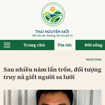
Bỏ
qua
nội
dung
Trang chủ
Tin tức
Đời sống
04/07/2026
Sau nhiều năm lẩn trốn, đối tượng
truy nã giết người sa lưới