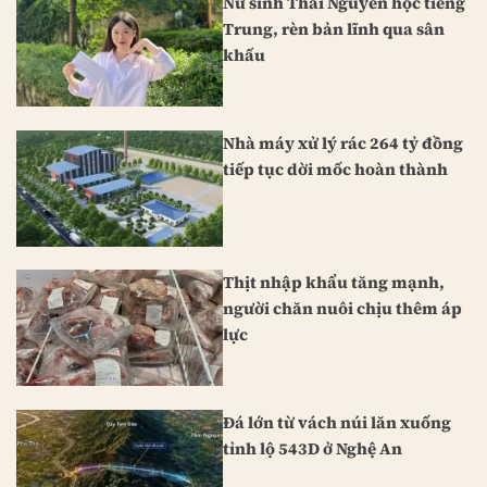
Nữ sinh Thái Nguyên học tiếng
Trung, rèn bản lĩnh qua sân
khấu
Nhà máy xử lý rác 264 tỷ đồng
tiếp tục dời mốc hoàn thành
Thịt nhập khẩu tăng mạnh,
người chăn nuôi chịu thêm áp
lực
Đá lớn từ vách núi lăn xuống
tỉnh lộ 543D ở Nghệ An