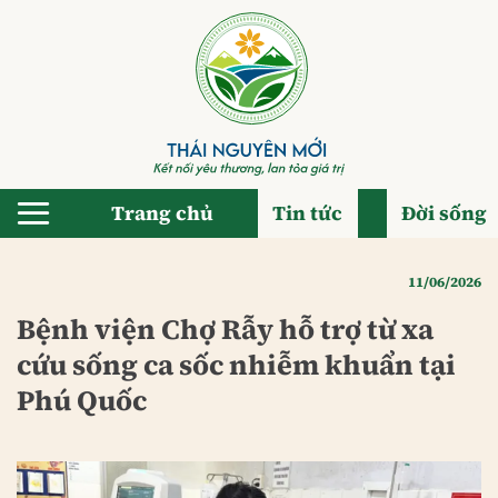
Bỏ
qua
nội
dung
Trang chủ
Tin tức
Đời sống
11/06/2026
Bệnh viện Chợ Rẫy hỗ trợ từ xa
cứu sống ca sốc nhiễm khuẩn tại
Phú Quốc