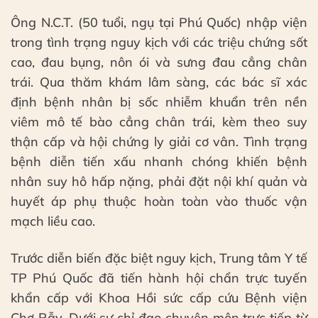
Ông N.C.T. (50 tuổi, ngụ tại Phú Quốc) nhập viện
trong tình trạng nguy kịch với các triệu chứng sốt
cao, đau bụng, nôn ói và sưng đau cẳng chân
trái. Qua thăm khám lâm sàng, các bác sĩ xác
định bệnh nhân bị sốc nhiễm khuẩn trên nền
viêm mô tế bào cẳng chân trái, kèm theo suy
thận cấp và hội chứng ly giải cơ vân. Tình trạng
bệnh diễn tiến xấu nhanh chóng khiến bệnh
nhân suy hô hấp nặng, phải đặt nội khí quản và
huyết áp phụ thuộc hoàn toàn vào thuốc vận
mạch liều cao.
Trước diễn biến đặc biệt nguy kịch, Trung tâm Y tế
TP Phú Quốc đã tiến hành hội chẩn trực tuyến
khẩn cấp với Khoa Hồi sức cấp cứu Bệnh viện
Chợ Rẫy. Dưới sự chỉ đạo chuyên môn trực tiếp từ