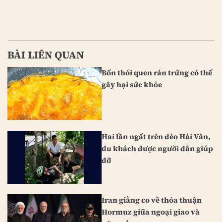
BÀI LIÊN QUAN
Bốn thói quen rán trứng có thể
gây hại sức khỏe
Hai lần ngất trên đèo Hải Vân,
du khách được người dân giúp
đỡ
Iran giằng co về thỏa thuận
Hormuz giữa ngoại giao và