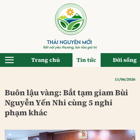
Bỏ
qua
nội
dung
Trang chủ
Tin tức
Đời sống
11/06/2026
Buôn lậu vàng: Bắt tạm giam Bùi
Nguyễn Yến Nhi cùng 5 nghi
phạm khác