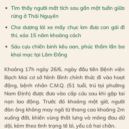
Tìm thấy người mất tích sau gần một tuần giữa
rừng ở Thái Nguyên
Cha dượng lái xe mấy chục km đưa con gái đi
thi, xóa 15 năm khoảng cách
Sáu cựu chiến binh kêu oan, phúc thẩm lần ba
khai mạc tại Lâm Đồng
Khoảng 17h ngày 26/6, ngày đầu tiên Bệnh viện
Bạch Mai cơ sở Ninh Bình chính thức đi vào hoạt
động, bệnh nhân C.M.Q. (51 tuổi, trú tại phường
Nam Định) được đưa vào cấp cứu sau khi gặp tai
nạn lao động. Trước đó khoảng một giờ, người
đàn ông không may ngã từ thang cao khoảng 2m
xuống đất, khiến vùng thắt lưng và mông đau dữ
dội, kèm theo tình trạng tê bì, yếu cả hai chân.