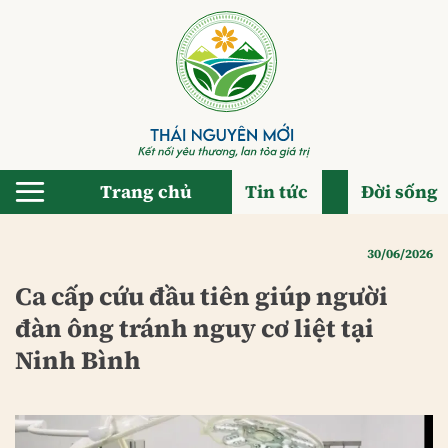
Bỏ
qua
nội
dung
Trang chủ
Tin tức
Đời sống
30/06/2026
Ca cấp cứu đầu tiên giúp người
đàn ông tránh nguy cơ liệt tại
Ninh Bình