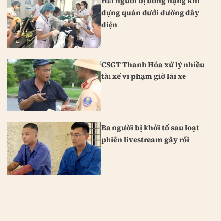
Hai người bị bỏng nặng khi
dựng quán dưới đường dây
điện
CSGT Thanh Hóa xử lý nhiều
tài xế vi phạm giờ lái xe
Ba người bị khởi tố sau loạt
phiên livestream gây rối