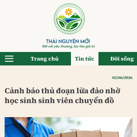
Bỏ
qua
nội
dung
Trang chủ
Tin tức
Đời sống
02/06/2026
Cảnh báo thủ đoạn lừa đảo nhờ
học sinh sinh viên chuyển đồ