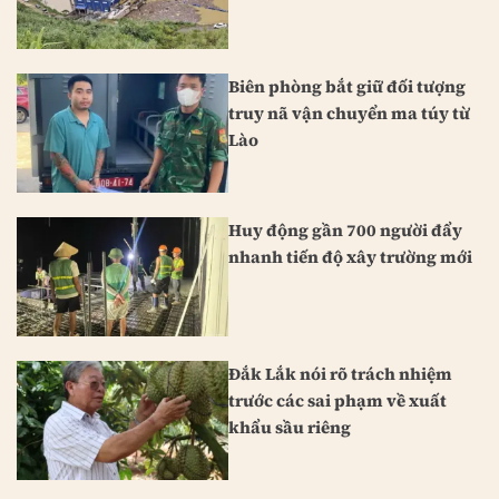
Biên phòng bắt giữ đối tượng
truy nã vận chuyển ma túy từ
Lào
Huy động gần 700 người đẩy
nhanh tiến độ xây trường mới
Đắk Lắk nói rõ trách nhiệm
trước các sai phạm về xuất
khẩu sầu riêng