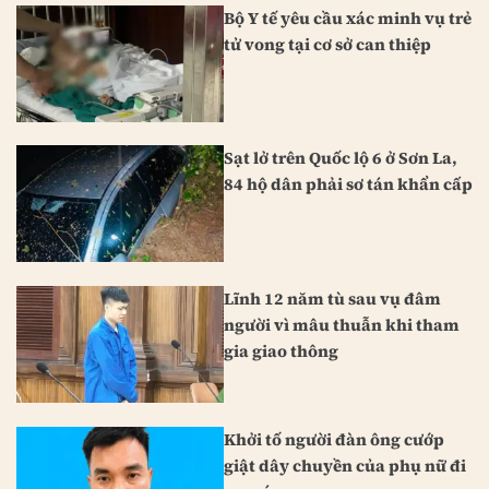
Bộ Y tế yêu cầu xác minh vụ trẻ
tử vong tại cơ sở can thiệp
Sạt lở trên Quốc lộ 6 ở Sơn La,
84 hộ dân phải sơ tán khẩn cấp
Lĩnh 12 năm tù sau vụ đâm
người vì mâu thuẫn khi tham
gia giao thông
Khởi tố người đàn ông cướp
giật dây chuyền của phụ nữ đi