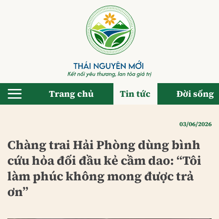
Bỏ
qua
nội
dung
Trang chủ
Tin tức
Đời sống
03/06/2026
Chàng trai Hải Phòng dùng bình
cứu hỏa đối đầu kẻ cầm dao: “Tôi
làm phúc không mong được trả
ơn”