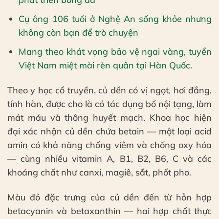
Cụ ông 106 tuổi ở Nghệ An sống khỏe nhưng
không còn bạn để trò chuyện
Mang theo khát vọng bảo vệ ngai vàng, tuyển
Việt Nam miệt mài rèn quân tại Hàn Quốc.
Theo y học cổ truyền, củ dền có vị ngọt, hơi đắng,
tính hàn, được cho là có tác dụng bổ nội tạng, làm
mát máu và thông huyết mạch. Khoa học hiện
đại xác nhận củ dền chứa betain — một loại acid
amin có khả năng chống viêm và chống oxy hóa
— cùng nhiều vitamin A, B1, B2, B6, C và các
khoáng chất như canxi, magiê, sắt, phốt pho.
Màu đỏ đặc trưng của củ dền đến từ hỗn hợp
betacyanin và betaxanthin — hai hợp chất thực