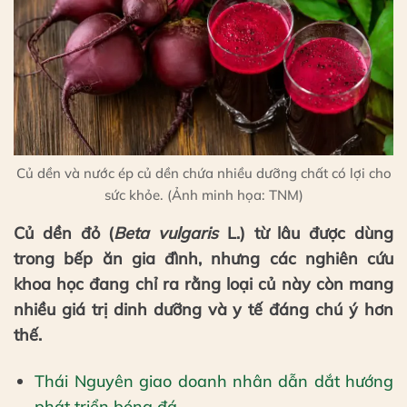
Củ dền và nước ép củ dền chứa nhiều dưỡng chất có lợi cho
sức khỏe. (Ảnh minh họa: TNM)
Củ dền đỏ (
Beta vulgaris
L.) từ lâu được dùng
trong bếp ăn gia đình, nhưng các nghiên cứu
khoa học đang chỉ ra rằng loại củ này còn mang
nhiều giá trị dinh dưỡng và y tế đáng chú ý hơn
thế.
Thái Nguyên giao doanh nhân dẫn dắt hướng
phát triển bóng đá