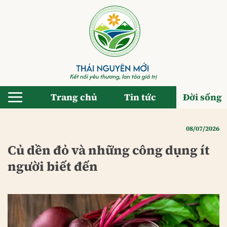
Bỏ
qua
nội
dung
Trang chủ
Tin tức
Đời sống
08/07/2026
Củ dền đỏ và những công dụng ít
người biết đến