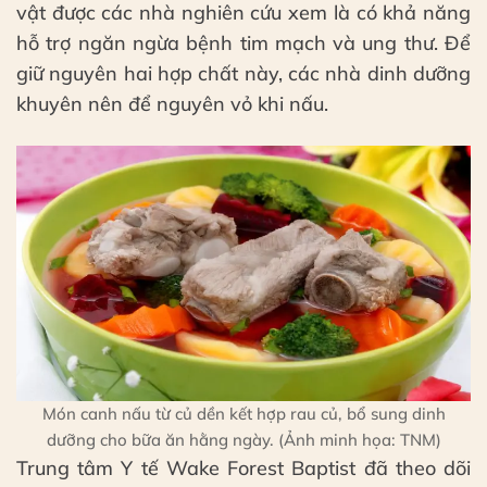
vật được các nhà nghiên cứu xem là có khả năng
hỗ trợ ngăn ngừa bệnh tim mạch và ung thư. Để
giữ nguyên hai hợp chất này, các nhà dinh dưỡng
khuyên nên để nguyên vỏ khi nấu.
Món canh nấu từ củ dền kết hợp rau củ, bổ sung dinh
dưỡng cho bữa ăn hằng ngày. (Ảnh minh họa: TNM)
Trung tâm Y tế Wake Forest Baptist đã theo dõi