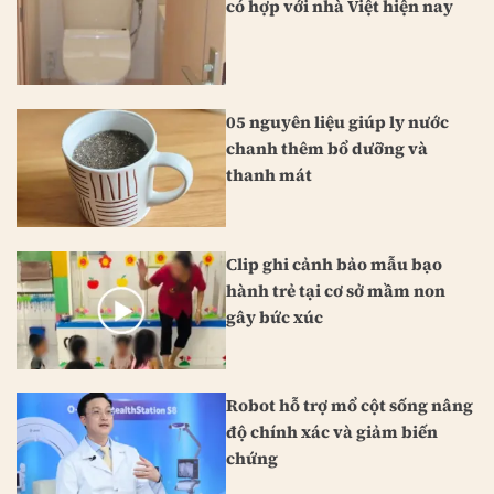
có hợp với nhà Việt hiện nay
05 nguyên liệu giúp ly nước
chanh thêm bổ dưỡng và
thanh mát
Clip ghi cảnh bảo mẫu bạo
hành trẻ tại cơ sở mầm non
gây bức xúc
Robot hỗ trợ mổ cột sống nâng
độ chính xác và giảm biến
chứng