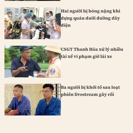
Hai người bị bỏng nặng khi
dựng quán dưới đường dây
điện
CSGT Thanh Hóa xử lý nhiều
tài xế vi phạm giờ lái xe
Ba người bị khởi tố sau loạt
phiên livestream gây rối