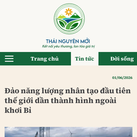
Bỏ
qua
nội
dung
Trang chủ
Tin tức
Đời sống
01/06/2026
Đảo năng lượng nhân tạo đầu tiên
thế giới dần thành hình ngoài
khơi Bỉ